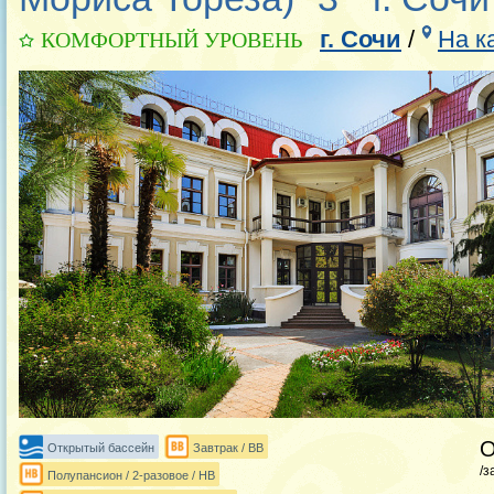
г. Сочи
/
На к
КОМФОРТНЫЙ УРОВЕНЬ
Открытый бассейн
Завтрак / BB
/з
Полупансион / 2-разовое / HB