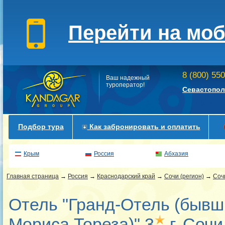
Перейти на мо
8 (800) 55
Ваш надежный
туроператор!
Севастопол
Подбор тура
Как забронировать и оплатить
Крым
Россия
Абхазия
Главная страница
→
Россия
→
Краснодарский край
→
Сочи (регион)
→
Соч
Отель "Гранд-Отель (бывш
Мориса Тореза)" 3
г. Сочи