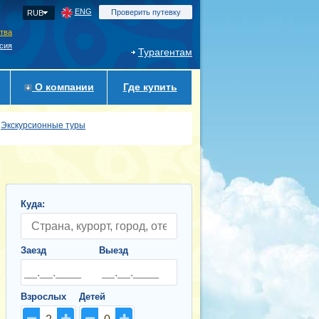
ENG
Проверить путевку
RUB
ства
сия
Турагентам
О компании
Где купить
Экскурсионные туры
Куда:
Заезд
Выезд
Взрослых
Детей