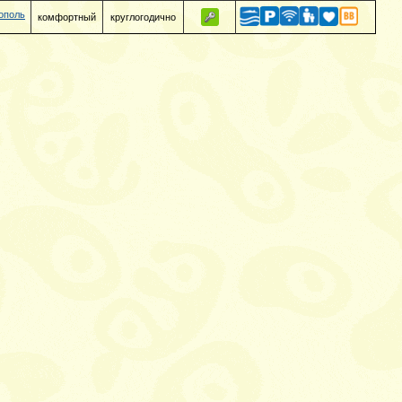
ополь
комфортный
круглогодично