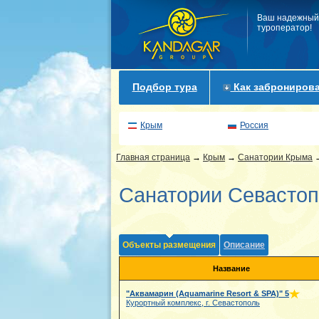
Ваш надежный
туроператор!
Подбор тура
Как забронирова
Крым
Россия
Главная страница
→
Крым
→
Санатории Крыма
Санатории Севасто
Объекты размещения
Описание
Название
"Аквамарин (Aquamarine Resort & SPA)"
5
Курортный комплекс, г. Севастополь