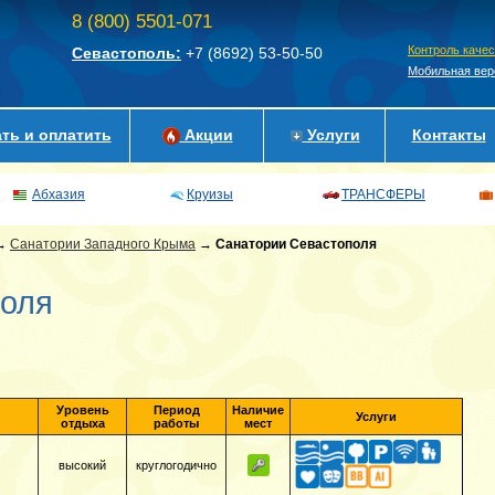
8 (800) 5501-071
Контроль каче
Севастополь:
+7 (8692)
53-50-50
Мобильная вер
ть и оплатить
Акции
Услуги
Контакты
Абхазия
Круизы
ТРАНСФЕРЫ
→
Санатории Западного Крыма
→
Санатории Севастополя
поля
Уровень
Период
Наличие
Услуги
отдыха
работы
мест
высокий
круглогодично