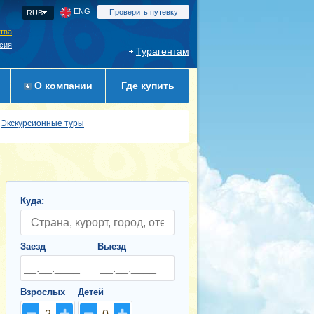
ENG
Проверить путевку
RUB
ства
сия
Турагентам
О компании
Где купить
Экскурсионные туры
Куда:
Заезд
Выезд
Взрослых
Детей