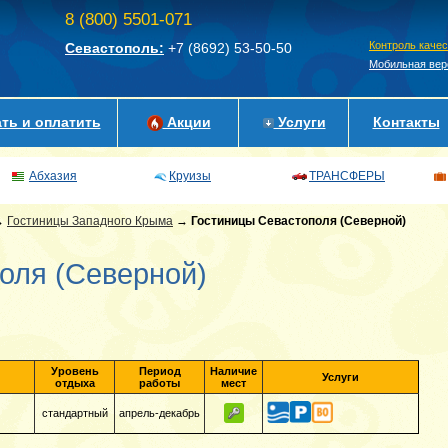
8 (800) 5501-071
Контроль каче
Севастополь:
+7 (8692)
53-50-50
Мобильная вер
ть и оплатить
Акции
Услуги
Контакты
Абхазия
Круизы
ТРАНСФЕРЫ
→
Гостиницы Западного Крыма
→
Гостиницы Севастополя (Северной)
оля (Северной)
Уровень
Период
Наличие
Услуги
отдыха
работы
мест
стандартный
апрель-декабрь