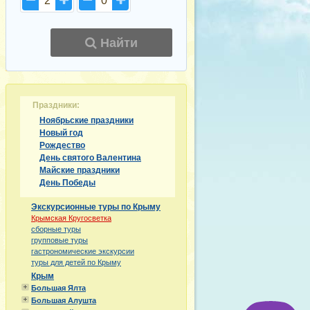
2
0
Найти
Праздники:
Ноябрьские праздники
Новый год
Рождество
День святого Валентина
Майские праздники
День Победы
Экскурсионные туры по Крыму
Крымская Кругосветка
сборные туры
групповые туры
гастрономические экскурсии
туры для детей по Крыму
Крым
Большая Ялта
Большая Алушта