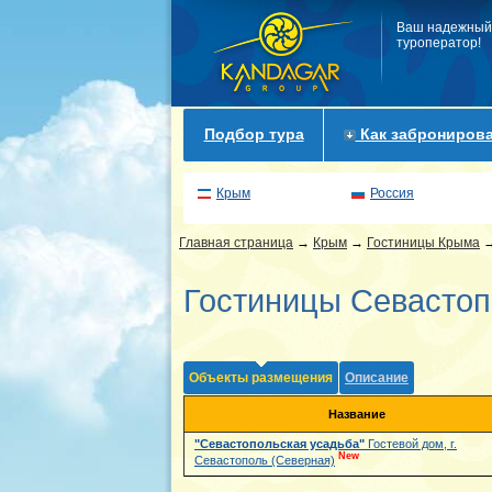
Ваш надежный
туроператор!
Подбор тура
Как забронирова
Крым
Россия
Главная страница
→
Крым
→
Гостиницы Крыма
Гостиницы Севастоп
Объекты размещения
Описание
Название
"Севастопольская усадьба"
Гостевой дом, г.
New
Севастополь (Северная)