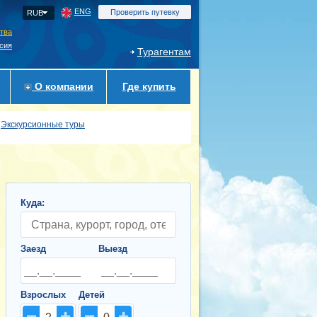
ENG
Проверить путевку
RUB
ства
сия
Турагентам
О компании
Где купить
Экскурсионные туры
Куда:
Заезд
Выезд
Взрослых
Детей