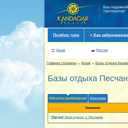
Ваш надежный
туроператор!
Подбор тура
Как забронирова
Крым
Россия
Главная страница
→
Крым
→
Базы отдыха Крым
Базы отдыха Песчан
Объекты размещения
Описание
Название
"Лагуна"
База отдыха, п. Песчаное