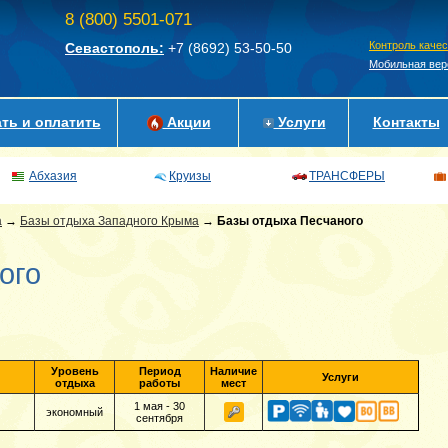
8 (800) 5501-071
Контроль каче
Севастополь:
+7 (8692)
53-50-50
Мобильная вер
ть и оплатить
Акции
Услуги
Контакты
Абхазия
Круизы
ТРАНСФЕРЫ
а
→
Базы отдыха Западного Крыма
→
Базы отдыха Песчаного
ого
Уровень
Период
Наличие
Услуги
отдыха
работы
мест
1 мая - 30
экономный
сентября