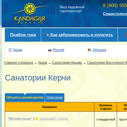
8 (800) 55
Ваш надежный
туроператор!
Севастопол
Подбор тура
Как забронировать и оплатить
Крым
Россия
Абхазия
Главная страница
→
Крым
→
Санатории Крыма
→
Санатории Восточного 
Санатории Керчи
Объекты размещения
Описание
Уровень
П
Название
отдыха
р
"Москва-Крым"
3
Санаторий, г. Керчь
стандартный
круг