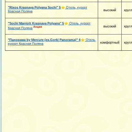
"Rixos Krasnaya Polyana Sochi"
5
Отель, курорт
высокий
круг
Красная Поляна
"Sochi Marriott Krasnaya Polyana"
5
Отель, курорт
высокий
круг
Акция
Красная Поляна
"Панорама by Mercure (ex.Gorki Panorama)"
4
Отель,
комфортный
круг
курорт Красная Поляна