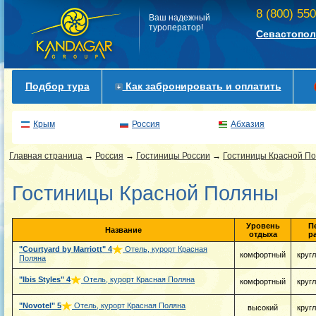
8 (800) 55
Ваш надежный
туроператор!
Севастопол
Подбор тура
Как забронировать и оплатить
Крым
Россия
Абхазия
Главная страница
→
Россия
→
Гостиницы России
→
Гостиницы Красной П
Гостиницы Красной Поляны
Уровень
П
Название
отдыха
р
"Courtyard by Marriott"
4
Отель, курорт Красная
комфортный
круг
Поляна
"Ibis Styles"
4
Отель, курорт Красная Поляна
комфортный
круг
"Novotel"
5
Отель, курорт Красная Поляна
высокий
круг