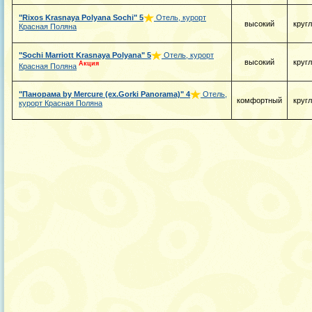
"Rixos Krasnaya Polyana Sochi"
5
Отель, курорт
высокий
круг
Красная Поляна
"Sochi Marriott Krasnaya Polyana"
5
Отель, курорт
высокий
круг
Акция
Красная Поляна
"Панорама by Mercure (ex.Gorki Panorama)"
4
Отель,
комфортный
круг
курорт Красная Поляна