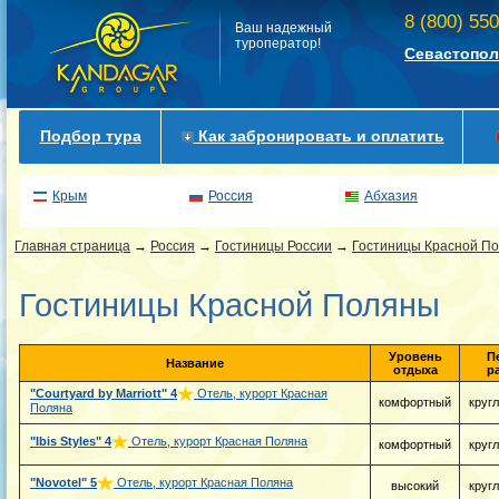
8 (800) 55
Ваш надежный
туроператор!
Севастопол
Подбор тура
Как забронировать и оплатить
Крым
Россия
Абхазия
Главная страница
→
Россия
→
Гостиницы России
→
Гостиницы Красной П
Гостиницы Красной Поляны
Уровень
П
Название
отдыха
р
"Courtyard by Marriott"
4
Отель, курорт Красная
комфортный
круг
Поляна
"Ibis Styles"
4
Отель, курорт Красная Поляна
комфортный
круг
"Novotel"
5
Отель, курорт Красная Поляна
высокий
круг