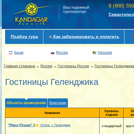
8 (800) 55
Ваш надежный
туроператор!
Севастопол
Подбор тура
Как забронировать и оплатить
Крым
Россия
Абхазия
Главная страница
→
Россия
→
Гостиницы России
→
Гостиницы Геленджика
Гостиницы Геленджика
Объекты размещения
Описание
Уровень
П
Название
отдыха
р
"Plaza (Плаза)"
3
Отель, г. Геленджик
стандартный
круг