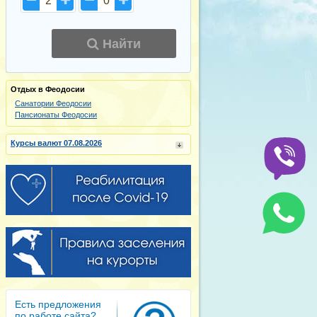
2
0
Найти
Отдых в Феодосии
Санатории Феодосии
Пансионаты Феодосии
Курсы валют 07.08.2026
Есть предложения
по работе сайта?