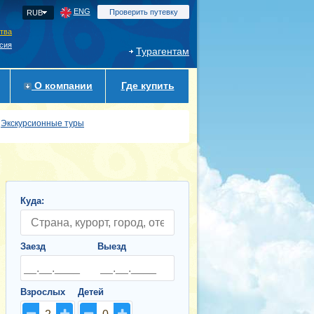
ENG
Проверить путевку
RUB
ства
сия
Турагентам
О компании
Где купить
Экскурсионные туры
Куда:
Заезд
Выезд
Взрослых
Детей