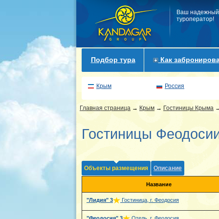
Ваш надежный
туроператор!
Подбор тура
Как забронирова
Крым
Россия
Главная страница
→
Крым
→
Гостиницы Крыма
Гостиницы Феодоси
Объекты размещения
Описание
Название
"Лидия"
3
Гостиница, г. Феодосия
"Феодосия"
3
Отель, г. Феодосия