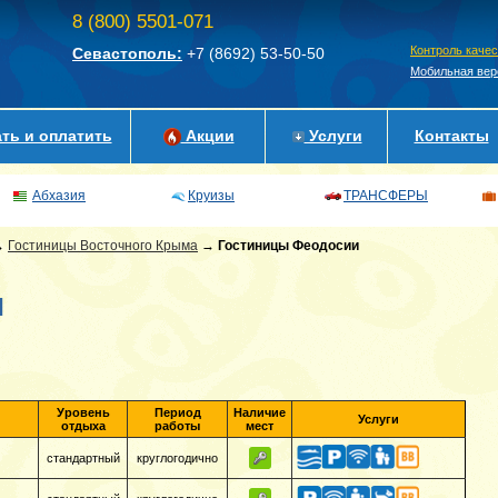
8 (800) 5501-071
Контроль каче
Севастополь:
+7 (8692)
53-50-50
Мобильная вер
ть и оплатить
Акции
Услуги
Контакты
Абхазия
Круизы
ТРАНСФЕРЫ
→
Гостиницы Восточного Крыма
→
Гостиницы Феодосии
и
Уровень
Период
Наличие
Услуги
отдыха
работы
мест
стандартный
круглогодично