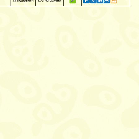
стандартный
круглогодично