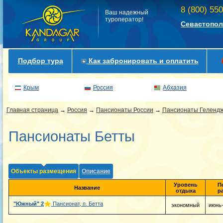
8 (800) 55
Ваш надежный
туроператор!
Севастопол
Подбор тура
Как забронировать и оплатить
Крым
Россия
Абхазия
Главная страница
→
Россия
→
Пансионаты России
→
Пансионаты Гелендж
Пансионаты Бетты
Объекты размещения
Описание
Уровень
П
Название
отдыха
р
"Южный"
2
Пансионат, п. Бетта
экономный
июнь