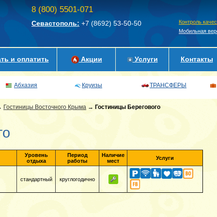
8 (800) 5501-071
Контроль каче
Севастополь:
+7 (8692)
53-50-50
Мобильная вер
ть и оплатить
Акции
Услуги
Контакты
Абхазия
Круизы
ТРАНСФЕРЫ
→
Гостиницы Восточного Крыма
→
Гостиницы Берегового
го
Уровень
Период
Наличие
Услуги
отдыха
работы
мест
стандартный
круглогодично