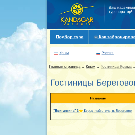
Ваш надежный
туроператор!
Подбор тура
Как забронирова
Крым
Россия
Главная страница
→
Крым
→
Гостиницы Крыма
Гостиницы Берегово
Название
"Бригантина"
3
Курортный отель, п. Береговое