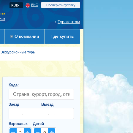
ENG
Проверить путевку
RUB
ства
сия
Турагентам
О компании
Где купить
Экскурсионные туры
Куда:
Заезд
Выезд
Взрослых
Детей