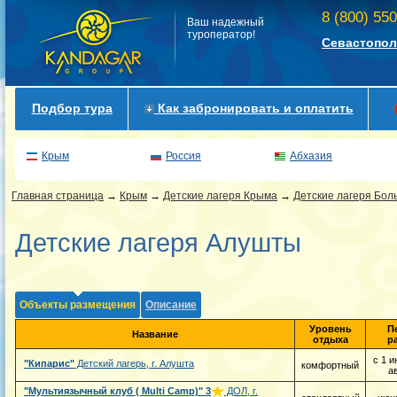
8 (800) 55
Ваш надежный
туроператор!
Севастопол
Подбор тура
Как забронировать и оплатить
Крым
Россия
Абхазия
Главная страница
→
Крым
→
Детские лагеря Крыма
→
Детские лагеря Бо
Детские лагеря Алушты
Объекты размещения
Описание
Уровень
П
Название
отдыха
р
с 1 и
"Кипарис"
Детский лагерь, г. Алушта
комфортный
а
"Мультиязычный клуб ( Multi Camp)"
3
ДОЛ, г.