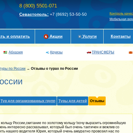
8 (800) 5501-071
Контроль каче
Севастополь:
+7 (8692)
53-50-50
Мобильная вер
ть и оплатить
Акции
Услуги
Контакты
Абхазия
Круизы
ТРАНСФЕРЫ
туры по России
→
Отзывы о турах по России
России
Тур для организованных групп
Туры для детей
Отзывы
 кольцу России,скитание по золотому кольцу !хочу выразить огромнейшую
ень интересно рассказывал, который был очень тактичен и вежлив со
ить нашего водителя Юрия, который очень аккуратно провозил нас по