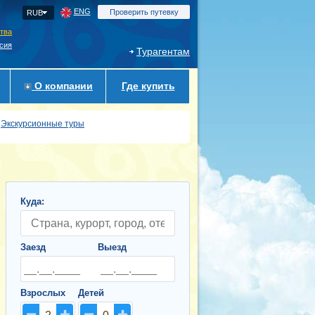
ENG
Проверить путевку
RUB
ства
сия
Турагентам
О компании
Где купить
Экскурсионные туры
Куда:
Заезд
Выезд
Взрослых
Детей