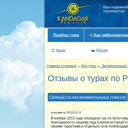
Ваш надежный
туроператор!
Подбор тура
Как забронирова
Крым
Россия
Главная страница
→
Все туры
→
Экскурсионные 
Отзывы о турах по 
Сборный тур для индивидуальных туристов
елизавета 2015-11-12
В ноябре 2015 года посещала тур по Золотому
благодарность нашему гиду Сергею,который оч
своими туристами,и отдельно хочу поблагодар