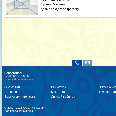
6 дней / 5 ночей
Даты заездов:
по графику
Севастополь:
+7 (8692) 53-50-50
zakaz@kandagar.com
О компании
Как купить
Статьи об о
Новости
Как оплатить
Памятки ту
Версия для агентств
Личный кабинет
© 2000 - 2026 ООО "Кандагар".
Все права защищены.