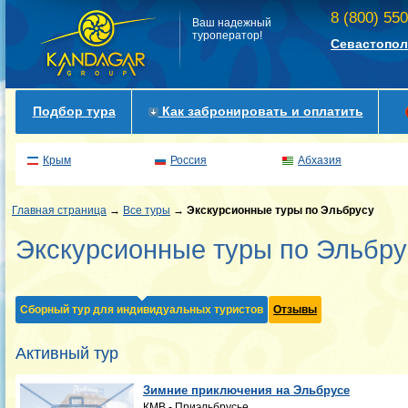
8 (800) 55
Ваш надежный
туроператор!
Севастопол
Подбор тура
Как забронировать и оплатить
Крым
Россия
Абхазия
Главная страница
→
Все туры
→
Экскурсионные туры по Эльбрусу
Экскурсионные туры по Эльбру
Сборный тур для индивидуальных туристов
Отзывы
Активный тур
Зимние приключения на Эльбрусе
КМВ - Приэльбрусье