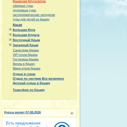
Крымская Кругосветка
сборные туры
групповые туры
гастрономические экскурсии
туры для детей по Крыму
Крым
Большая Ялта
Большая Алушта
Восточный Крым
Западный Крым
Санатории Крыма
VIP-отели Крыма
Гостиницы Крыма
Виллы в Крыму
Мини-отели Крыма
Отдых в горах
Отдых по системе Все включено
Детский отдых в Крыму
Трансфер по Крыму
Курсы валют 07.08.2026
Есть предложения