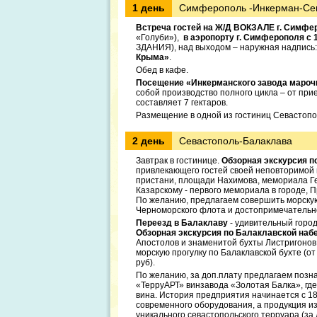
1 день
Симферополь -Инкерман-Се
Встреча гостей на Ж/Д ВОКЗАЛЕ г. Симфер
«Голуби»),
в аэропорту г. Симферополя с 1
ЗДАНИЯ), над выходом – наружная надпись:
Крыма»
.
Обед в кафе.
Посещение «Инкерманского завода мароч
собой производство полного цикла – от при
составляет 7 гектаров.
Размещение в одной из гостиниц Севастоп
2 день
Севастополь-Балаклава
Завтрак в гостинице.
Обзорная экскурсия п
привлекающего гостей своей неповторимой 
пристани, площади Нахимова, мемориала Ге
Казарскому - первого мемориала в городе, 
По желанию, предлагаем совершить морскую
Черноморского флота и достопримечательност
Переезд в Балаклаву
- удивительный горо
Обзорная экскурсия по Балаклавской наб
Апостолов и знаменитой бухты Листригонов
морскую прогулку по Балаклавской бухте (о
руб).
По желанию, за доп.плату предлагаем позн
«ТерруАРТ» винзавода «Золотая Балка», гд
вина. История предприятия начинается с 18
современного оборудования, а продукция и
уникального севастопольского терруара (за д