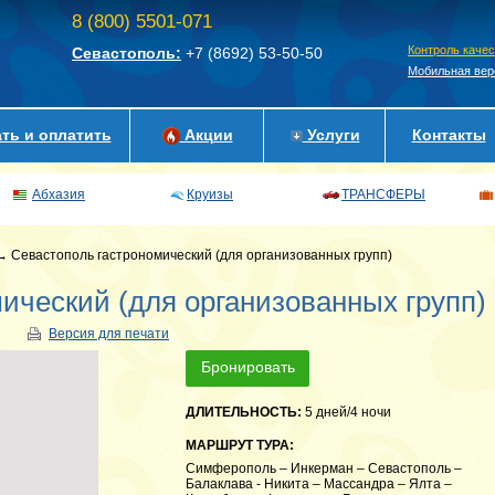
8 (800) 5501-071
Контроль каче
Севастополь:
+7 (8692)
53-50-50
Мобильная вер
ть и оплатить
Акции
Услуги
Контакты
Абхазия
Круизы
ТРАНСФЕРЫ
 Севастополь гастрономический (для организованных групп)
ический (для организованных групп)
Версия для печати
Бронировать
ДЛИТЕЛЬНОСТЬ:
5 дней/4 ночи
МАРШРУТ ТУРА:
Симферополь – Инкерман – Севастополь –
Балаклава - Никита – Массандра – Ялта –