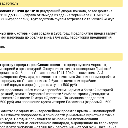
вастополь
ополя с 10:00 до 10:30
(внутренний дворик вокзала, возле фонтана
1:30 до 12:00
(справа от выхода из здания терминала (СНАРУЖИ
 «Симферополь»). Руководитель группы встречает с табличкой
«Вкус
ных вин»
, который был создан в 1961 году. Предприятие представляет
емки винограда до розлива вина в бутылку. Территория предприятия
оля.
о центру города-героя Севастополя
– «города русских моряков»,
историей и архитектурой. Экскурсия включает посещение Графской
роической обороны Севастополя 1941-1942 гг., памятника А.И.
Приморского бульвара, знаменитого памятника Затопленным кораблям.
 прогулку по Севастопольской бухте с осмотром кораблем
ей города с моря (за доп.плату - от 500 руб).
док, прославившийся своим европейским шармом и богатой историей.
ережной
, осмотр Генуэзской крепости Чембало, храма Двенадцати
, воспетой в поэме Гомера «Одиссея». По желанию предлагаем
т 500 руб) или посещение музея истории Балаклавы (взрослый – 500
акомиться с одним из интереснейших проектов Крыма – Шампанерией
е вы сможете попробовать и приобрести уникальные игристые и тихие
89 года. Сегодня производство основано на использовании
зготавливается из собственного винограда, выращенного на территории
оп.плату, экскурсия – от 500 руб, дегустация – от 550 руб). Посещение