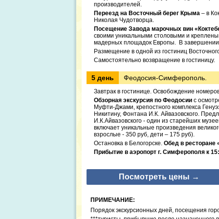
производителей.
Переезд на Восточный берег Крыма
– в Ко
Николая Чудотворца.
Посещение Завода марочных вин «Коктеб
своими уникальными столовыми и крепленым
мадерных площадок Европы. В завершении э
Размещение в одной из гостиниц Восточног
Самостоятельно возвращение в гостиницу.
5 день
Феодосия-Симферополь.
Завтрак в гостинице. Освобождение номеров
Обзорная экскурсия по Феодосии
с осмотр
Муфти-Джами, крепостного комплекса Генуэ
Никитину, Фонтана И.К. Айвазовского. Пред
И.К.Айвазовского - один из старейших музе
включает уникальные произведения великого
взрослые - 350 руб, дети – 175 руб).
Остановка в Белогорске.
Обед в ресторане 
Прибытие в аэропорт г. Симферополя к 15:3
Посмотреть цены →
ПРИМЕЧАНИЕ:
Порядок экскурсионных дней, посещения горо