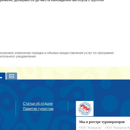
времени, добираются до места нахождения автобуса с группой
 возможно изменение порядка и объема предоставления услуг по программе
нительного уведомления.
Статьи об отдыхе
Памятки туристам