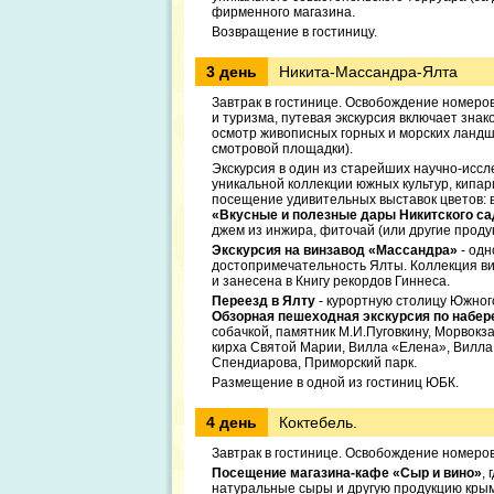
фирменного магазина.
Возвращение в гостиницу.
3 день
Никита-Массандра-Ялта
Завтрак в гостинице. Освобождение номеро
и туризма, путевая экскурсия включает зна
осмотр живописных горных и морских ландш
смотровой площадки).
Экскурсия в один из старейших научно-иссл
уникальной коллекции южных культур, кипар
посещение удивительных выставок цветов: ве
«Вкусные и полезные дары Никитского са
джем из инжира, фиточай (или другие продук
Экскурсия на винзавод «Массандра»
- одн
достопримечательность Ялты. Коллекция ви
и занесена в Книгу рекордов Гиннеса.
Переезд в Ялту
- курортную столицу Южного
Обзорная пешеходная экскурсия по набе
собачкой, памятник М.И.Пуговкину, Морвокз
кирха Святой Марии, Вилла «Елена», Вилла
Спендиарова, Приморский парк.
Размещение в одной из гостиниц ЮБК.
4 день
Коктебель.
Завтрак в гостинице. Освобождение номеров
Посещение магазина-кафе «Сыр и вино»
,
натуральные сыры и другую продукцию крымс