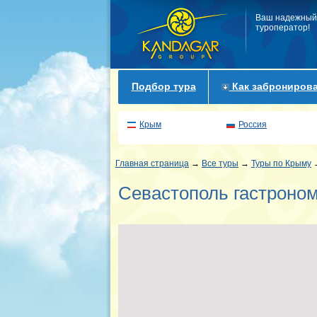
Ваш надежный
туроператор!
Подбор тура
Как забронирова
Крым
Россия
Главная страница
→
Все туры
→
Туры по Крыму
→
Севастополь гастроном