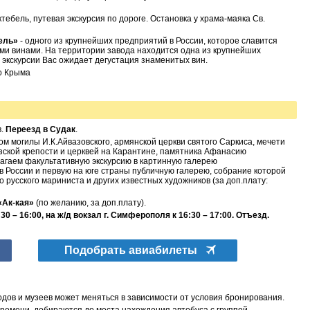
ктебель, путевая экскурсия по дороге. Остановка у храма-маяка Св.
ель»
- одного из крупнейших предприятий в России, которое славится
и винами. На территории завода находится одна из крупнейших
кскурсии Вас ожидает дегустация знаменитых вин.
о Крыма
.
Переезд в Судак
.
ом могилы И.К.Айвазовского, армянской церкви святого Саркиса, мечети
зской крепости и церквей на Карантине, памятника Афанасию
лагаем факультативную экскурсию в картинную галерею
ев России и первую на юге страны публичную галерею, собрание которой
 русского мариниста и других известных художников (за доп.плату:
«Ак-кая»
(по желанию, за доп.плату).
0 – 16:00, на ж/д вокзал г. Симферополя к 16:30 – 17:00. Отъезд.
Подобрать авиабилеты
дов и музеев может меняться в зависимости от условия бронирования.