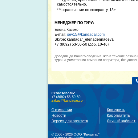
***туристы, прибывшие после назначенного 
самостоятельно.
***ограничение по возврасту, 18+.
МЕНЕДЖЕР ПО ТУРУ:
Елена Казеко
E-mail:
sev15@kandagar.com
Skype: kandagar_elenagennadeva
+7 (8692) 53-50-50 (доб. 10-46)
Доводим до Вашего сведения, что в течение сезона
тура,на усмотрение компании оператора, без допол
Севастополь:
+7 (8692) 53-50-50
zakaz@kandagar.com
О компании
Как купить
Новости
Как оплатить
Версия для агентств
Личный кабинет
© 2000 - 2026 ООО "Кандагар".