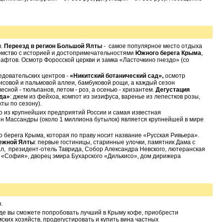
в.
Переезд в регион Большой Ялты
- самое популярное место отдыха
комство с историей и достопримечательностями
Южного берега Крыма
,
афтов. Осмотр Форосской церкви и замка «Ласточкино гнездо» (со
едовательских центров -
«Никитский ботанический сад»,
осмотр
исовой и пальмовой аллеи, бамбуковой рощи, а каждый сезон
сной - тюльпанов, летом - роз, а осенью - хризантем.
Дегустация
да»
: джем из фейхоа, компот из зизифуса, варенье из лепестков розы,
ты по сезону).
о из крупнейших предприятий России и самая известная
н Массандры (около 1 миллиона бутылок) является крупнейшей в мире
 берега Крыма, которая по праву носит название «Русская Ривьера».
режной Ялты
: первые гостиницы, старинные улочки, памятник Дама с
ал, президент-отель Таврида, Собор Александра Невского, лютеранская
 «София», дворец эмира Бухарского «Дилькисо», дом дирижера
.
 где вы сможете попробовать лучший в Крыму кофе, приобрести
ких хозяйств, продегустировать и купить вина частных