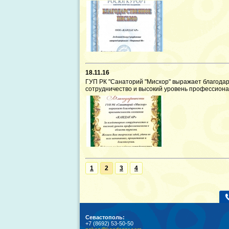
18.11.16
ГУП РК "Санаторий "Мисхор" выражает благодар
сотрудничество и высокий уровень профессиона
1
2
3
4
Севастополь:
+7 (8692) 53-50-50