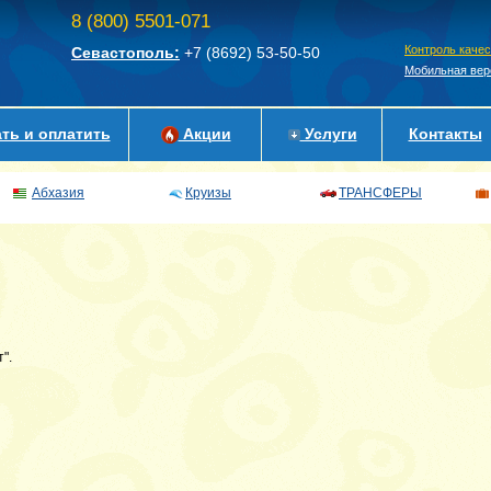
8 (800) 5501-071
Контроль каче
Севастополь:
+7 (8692)
53-50-50
Мобильная вер
ть и оплатить
Акции
Услуги
Контакты
Абхазия
Круизы
ТРАНСФЕРЫ
".