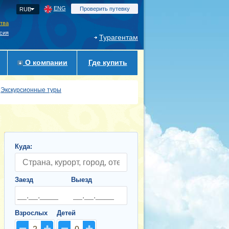
ENG
Проверить путевку
RUB
ства
сия
Турагентам
О компании
Где купить
Экскурсионные туры
Куда:
Заезд
Выезд
Взрослых
Детей