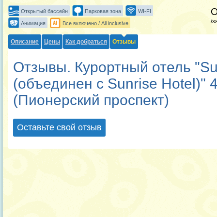
Открытый бассейн
Парковая зона
WI-FI
/з
Анимация
Все включено / All inclusive
Описание
Цены
Как добраться
Отзывы
Отзывы. Курортный отель "Su
(объединен с Sunrise Hotel)" 4
(Пионерский проспект)
Оставьте свой отзыв