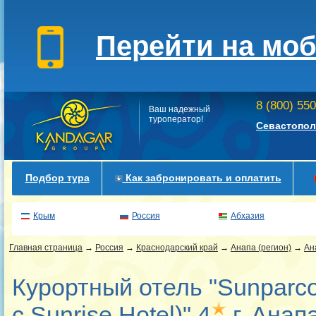
Перейти на мо
8 (800) 55
Ваш надежный
туроператор!
Севастопол
Подбор тура
Как забронировать и оплатить
Крым
Россия
Абхазия
Главная страница
→
Россия
→
Краснодарский край
→
Анапа (регион)
→
Ан
Курортный отель "Sunparco
с Sunrise Hotel)" 4
г. Анап