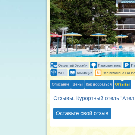
Открытый бассейн
Парковая зона
Па
WI-FI
Анимация
Все включено / All inc
Описание
Цены
Как добраться
Отзывы
Отзывы. Курортный отель "Атели
Оставьте свой отзыв