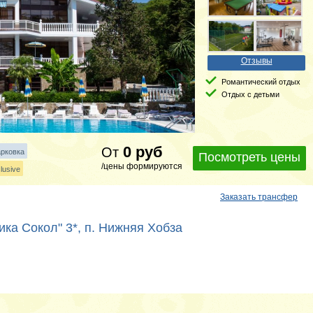
Отзывы
Романтический отдых
Отдых с детьми
0
руб
От
рковка
Посмотреть цены
/цены формируются
lusive
Заказать трансфер
ка Сокол" 3*, п. Нижняя Хобза