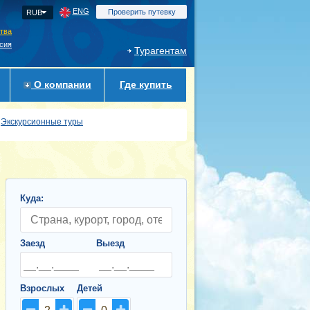
ENG
Проверить путевку
RUB
ства
сия
Турагентам
О компании
Где купить
Экскурсионные туры
Куда:
Заезд
Выезд
Взрослых
Детей