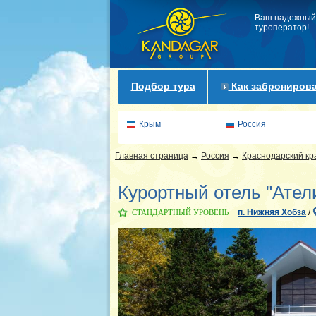
Ваш надежный
туроператор!
Подбор тура
Как забронирова
Крым
Россия
Главная страница
→
Россия
→
Краснодарский кр
Курортный отель "Ател
п. Нижняя Хобза
/
СТАНДАРТНЫЙ УРОВЕНЬ