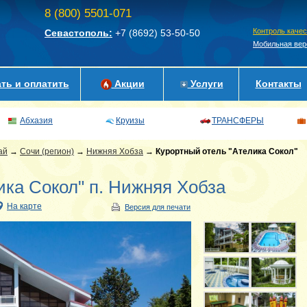
8 (800) 5501-071
Контроль каче
Севастополь:
+7 (8692)
53-50-50
Мобильная вер
ть и оплатить
Акции
Услуги
Контакты
Абхазия
Круизы
ТРАНСФЕРЫ
ай
→
Сочи (регион)
→
Нижняя Хобза
→
Курортный отель "Ателика Сокол"
ика Сокол" п. Нижняя Хобза
На карте
Версия для печати