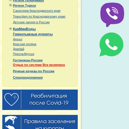
Регион Геленджика
Регион Туапсе
Санатории Краснодарского края
Трансфер по Краснодарскому краю
Детские лагеря в России
КавМинВоды
Горнолыжные курорты
Архыз
Красная поляна
Домбай
Приэльбрусье
Гостиницы России
Отдых по системе Все включено
Речные круизы по России
Спецпредложения