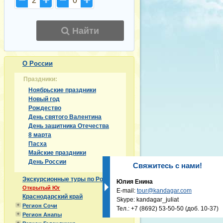
2
0
Найти
О России
Праздники:
Ноябрьские праздники
Новый год
Рождество
День святого Валентина
День защитника Отечества
8 марта
Пасха
Майские праздники
День России
Свяжитесь с нами!
Экскурсионные туры по России
Юлия Енина
Открытый Юг
E-mail:
tour@kandagar.com
Краснодарский край
Skype: kandagar_juliat
Регион Сочи
Тел.:
+7 (8692) 53-50-50
(доб. 10-37)
Регион Анапы