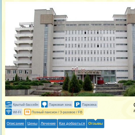
Крытый бассейн
Парковая зона
Парковка
WI-FI
Полный пансион / 3-разовое / FB
Описание
Цены
Лечение
Как добраться
Отзывы