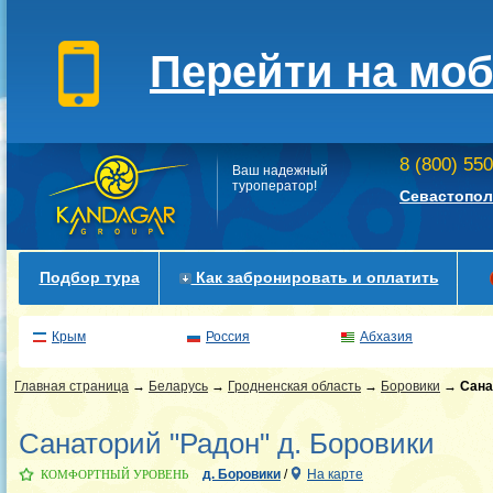
Перейти на мо
8 (800) 55
Ваш надежный
туроператор!
Севастопол
Подбор тура
Как забронировать и оплатить
Крым
Россия
Абхазия
Главная страница
→
Беларусь
→
Гродненская область
→
Боровики
→
Сана
Санаторий "Радон" д. Боровики
д. Боровики
/
На карте
КОМФОРТНЫЙ УРОВЕНЬ