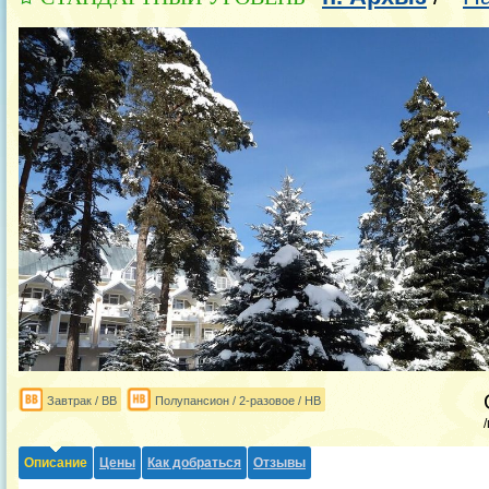
Завтрак / BB
Полупансион / 2-разовое / HB
Описание
Цены
Как добраться
Отзывы