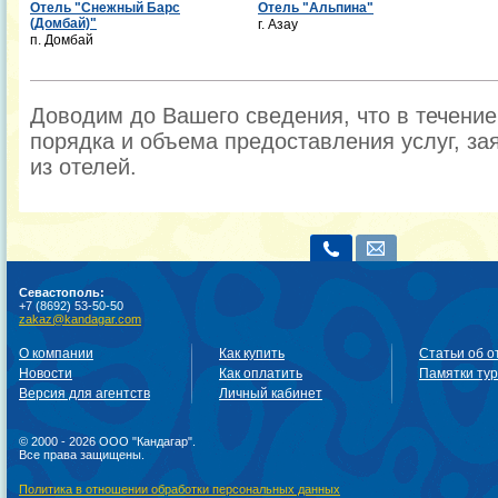
Отель "Снежный Барс
Отель "Альпина"
(Домбай)"
г. Азау
п. Домбай
Доводим до Вашего сведения, что в течени
порядка и объема предоставления услуг, за
из отелей.
Севастополь:
+7 (8692) 53-50-50
zakaz@kandagar.com
О компании
Как купить
Статьи об о
Новости
Как оплатить
Памятки ту
Версия для агентств
Личный кабинет
© 2000 - 2026 ООО "Кандагар".
Все права защищены.
Политика в отношении обработки персональных данных