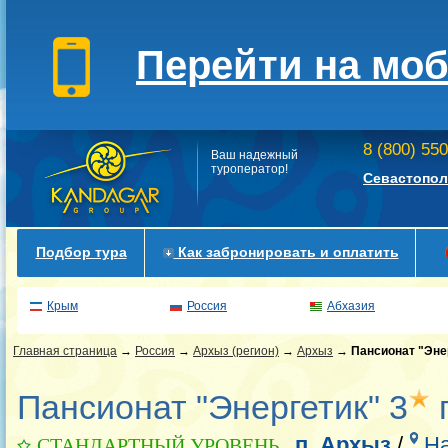
Перейти на мо
8 (800) 55
Ваш надежный
туроператор!
Севастопол
Подбор тура
Как забронировать и оплатить
Крым
Россия
Абхазия
Главная страница
→
Россия
→
Архыз (регион)
→
Архыз
→
Пансионат "Эне
Пансионат "Энергетик" 3
п
п. Архыз
/
На
СТАНДАРТНЫЙ УРОВЕНЬ