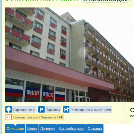
Парковая зона
Парковка
Размещение с животными
/з
Полный пансион / 3-разовое / FB
Описание
Цены
Лечение
Как добраться
Отзывы