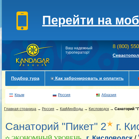
Перейти на мо
8 (800) 55
Ваш надежный
туроператор!
Севастопол
Подбор тура
Как забронировать и оплатить
Крым
Россия
Абхазия
Главная страница
→
Россия
→
КавМинВоды
→
Кисловодск
→
Санаторий "
Санаторий "Пикет" 2
г. К
г. Кисловодск
/
ЭКОНОМНЫЙ УРОВЕНЬ