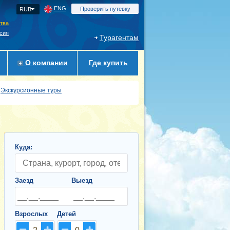
ENG
Проверить путевку
RUB
ства
сия
Турагентам
О компании
Где купить
Экскурсионные туры
Куда:
Заезд
Выезд
Взрослых
Детей