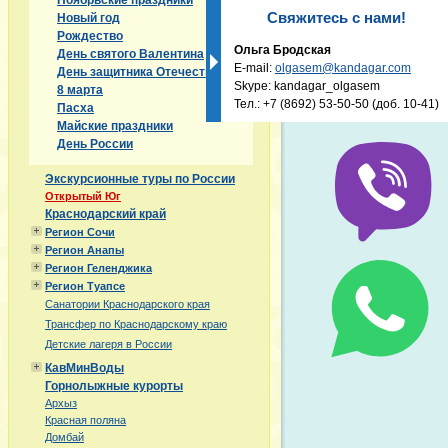
Ноябрьские праздники
Свяжитесь с нами!
Новый год
Рождество
Ольга Бродская
День святого Валентина
E-mail:
olgasem@kandagar.com
День защитника Отечества
Skype: kandagar_olgasem
8 марта
Тел.:
+7 (8692) 53-50-50
(доб. 10-41)
Пасха
Майские праздники
День России
Экскурсионные туры по России
Открытый Юг
Краснодарский край
Регион Сочи
Регион Анапы
Регион Геленджика
Регион Туапсе
Санатории Краснодарского края
Трансфер по Краснодарскому краю
Детские лагеря в России
КавМинВоды
Горнолыжные курорты
Архыз
Красная поляна
Домбай