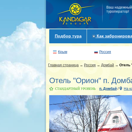
Ваш надежный
туроператор!
Подбор тура
Как забронирова
Крым
Россия
Главная страница
→
Россия
→
Домбай
→
Отель 
Отель "Орион" п. Домб
п. Домбай
/
На к
СТАНДАРТНЫЙ УРОВЕНЬ