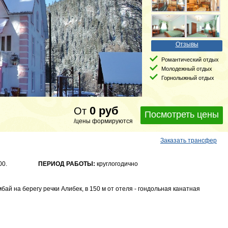
Отзывы
Романтический отдых
Молодежный отдых
Горнолыжный отдых
0
руб
От
Посмотреть цены
/цены формируются
Заказать трансфер
00.
ПЕРИОД РАБОТЫ:
круглогодично
ай на берегу речки Алибек, в 150 м от отеля - гондольная канатная