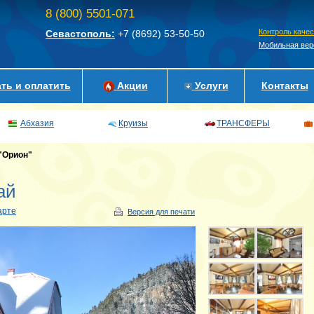
8 (800) 5501-071
Контроль каче
Севастополь:
+7 (8692)
53-50-50
Мобильная вер
ть и оплатить
Акции
Услуги
Контакты
Абхазия
Круизы
ТРАНСФЕРЫ
"Орион"
ай
арте
Версия для печати