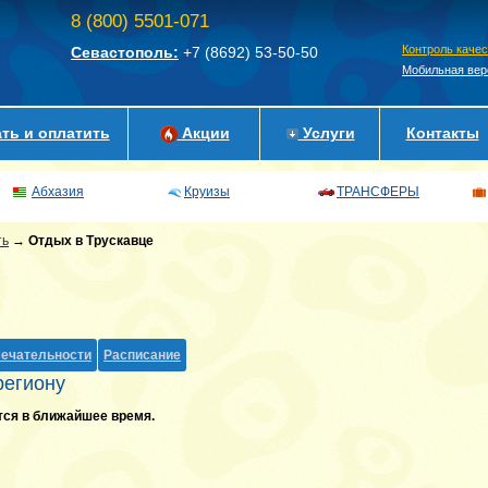
8 (800) 5501-071
Контроль каче
Севастополь:
+7 (8692)
53-50-50
Мобильная вер
ть и оплатить
Акции
Услуги
Контакты
Абхазия
Круизы
ТРАНСФЕРЫ
ть
→
Отдых в Трускавце
ечательности
Расписание
региону
тся в ближайшее время.