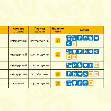
Уровень
Период
Наличие
Услуги
отдыха
работы
мест
комфортный
круглогодично
стандартный
круглогодично
стандартный
круглогодично
стандартный
сентябрь-май
высокий
круглогодично