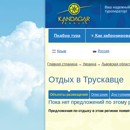
Ваш надежный
туроператор!
Подбор тура
Как забронирова
Крым
Россия
Главная страница
→
Украина
→
Львовская облас
Отдых в Трускавце
Объекты размещения
Описание
Достоприм
Пока нет предложений по этому 
Предложения по отдыху в этом регионе появя