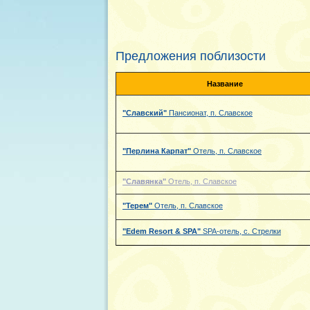
Предложения поблизости
Название
"Славский"
Пансионат, п. Славское
"Перлина Карпат"
Отель, п. Славское
"Славянка"
Отель, п. Славское
"Терем"
Отель, п. Славское
"Edem Resort & SPA"
SPA-отель, с. Стрелки