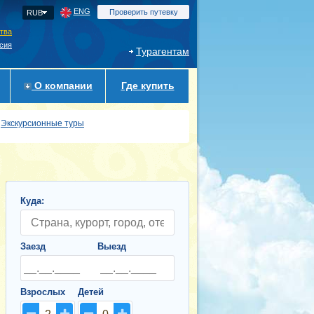
ENG
Проверить путевку
RUB
ства
сия
Турагентам
О компании
Где купить
Экскурсионные туры
Куда:
Заезд
Выезд
Взрослых
Детей