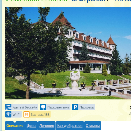
Крытый бассейн
Парковая зона
Парковка
WI-FI
Завтрак / BB
Описание
Цены
Лечение
Как добраться
Отзывы