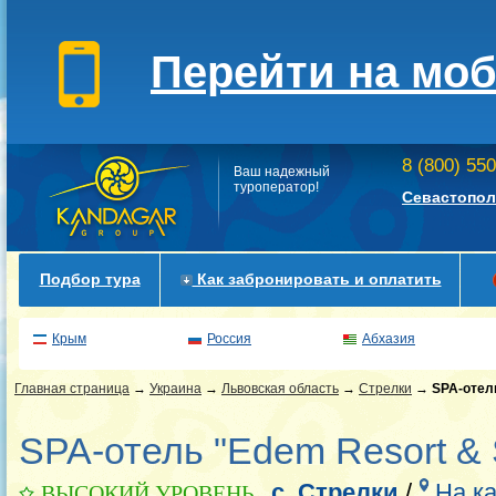
Перейти на мо
8 (800) 55
Ваш надежный
туроператор!
Севастопол
Подбор тура
Как забронировать и оплатить
Крым
Россия
Абхазия
Главная страница
→
Украина
→
Львовская область
→
Стрелки
→
SPA-отел
SPA-отель "Edem Resort & 
с. Стрелки
/
На к
ВЫСОКИЙ УРОВЕНЬ