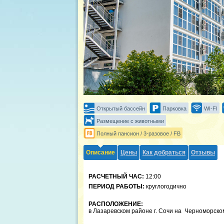
Открытый бассейн
Парковка
WI-FI
Размещение с животными
Полный пансион / 3-разовое / FB
Описание
Цены
Как добраться
Отзывы
РАСЧЕТНЫЙ ЧАС:
12:00
ПЕРИОД РАБОТЫ:
круглогодично
РАСПОЛОЖЕНИЕ:
в Лазаревском районе г. Сочи на Черноморско