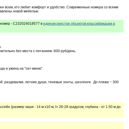
ен всем, кто любит комфорт и удобство. Современные номера со всеми
тавлены новой мебелью.
номер - С232024018577 в
едином реестре объектов классификации в
.
ительно без места с питанием -600 руб/день.
да и ужина на "сет-меню".
: раздевалки, летние души, теневые зонты, шезлонги. До пляжа ~ 300
йн (размер чаши - 14 м x10 м, t= 26-28 градусов, глубина - от 1.50 м до