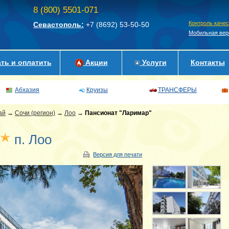
8 (800) 5501-071
Контроль каче
Севастополь:
+7 (8692)
53-50-50
Мобильная вер
ть и оплатить
Акции
Услуги
Контакты
Абхазия
Круизы
ТРАНСФЕРЫ
ай
→
Сочи (регион)
→
Лоо
→
Пансионат "Ларимар"
п. Лоо
Версия для печати