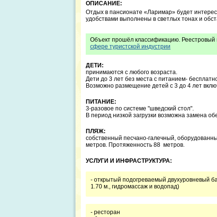
ОПИСАНИЕ:
Отдых в пансионате «Ларимар» будет интерес
удобствами выполнены в светлых тонах и обс
Объект прошёл классификацию. Реестровый 
сфере туристской индустрии
ДЕТИ:
принимаются с любого возраста.
Дети до 3 лет без места с питанием- бесплатно
Возможно размещение детей с 3 до 4 лет включ
ПИТАНИЕ:
3-разовое по системе "шведский стол".
В период низкой загрузки возможна замена обе
ПЛЯЖ:
собственный песчано-галечный, оборудованный
метров. Протяженность 88 метров.
УСЛУГИ И ИНФРАСТРУКТУРА:
- открытый подогреваемый двухуровневый бассе
1.70 м., гидромассаж и водопад)
- ресторан