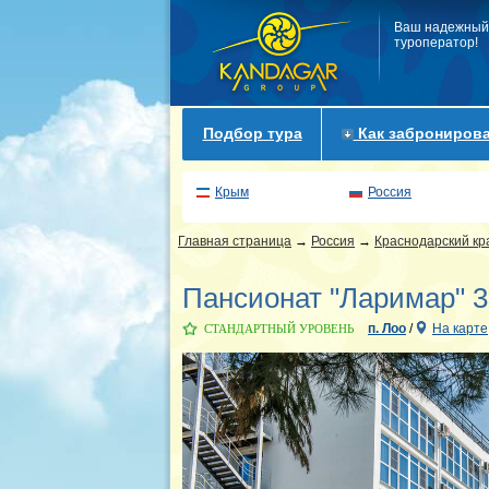
Ваш надежный
туроператор!
Подбор тура
Как забронирова
Крым
Россия
Главная страница
→
Россия
→
Краснодарский кр
Пансионат "Ларимар" 3
п. Лоо
/
На карте
СТАНДАРТНЫЙ УРОВЕНЬ