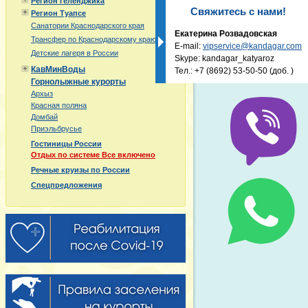
Регион Геленджика
Свяжитесь с нами!
Регион Туапсе
Санатории Краснодарского края
Екатерина Розвадовская
Трансфер по Краснодарскому краю
E-mail:
vipservice@kandagar.com
Детские лагеря в России
Skype: kandagar_katyaroz
КавМинВоды
Тел.:
+7 (8692) 53-50-50
(доб. )
Горнолыжные курорты
Архыз
Красная поляна
Домбай
Приэльбрусье
Гостиницы России
Отдых по системе Все включено
Речные круизы по России
Спецпредложения