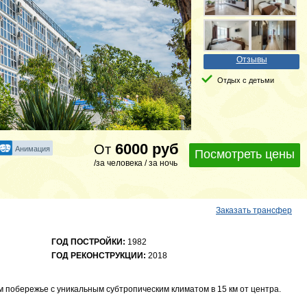
Отзывы
Отдых с детьми
6000
руб
От
Анимация
Посмотреть цены
/за человека / за ночь
Заказать трансфер
ГОД ПОСТРОЙКИ:
1982
ГОД РЕКОНСТРУКЦИИ:
2018
м побережье с уникальным субтропическим климатом в 15 км от центра.