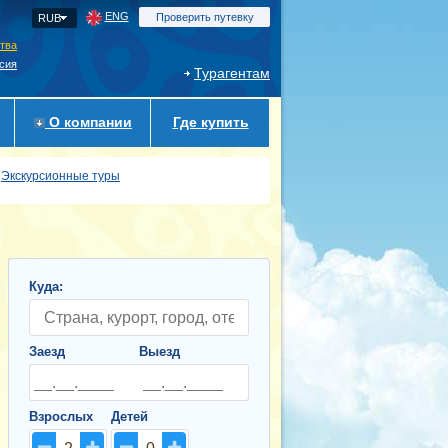
ENG
Проверить путевку
RUB
ства
сия
Турагентам
О компании
Где купить
Экскурсионные туры
Куда:
Заезд
Выезд
Взрослых
Детей