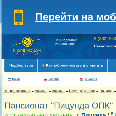
Перейти на мо
8 (800) 55
Ваш надежный
туроператор!
Севастопол
Подбор тура
Как забронировать и оплатить
Крым
Россия
Абхазия
Главная страница
→
Абхазия
→
Абхазия
→
Пицунда (регион)
→
Пицунда
Пансионат "Пицунда ОПК" 
г. Пицунда
/
СТАНДАРТНЫЙ УРОВЕНЬ