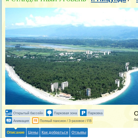
Открытый бассейн
Парковая зона
Парковка
/з
Анимация
Полный пансион / 3-разовое / FB
Описание
Цены
Как добраться
Отзывы