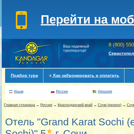
Перейти на мо
8 (800) 55
Ваш надежный
туроператор!
Севастопол
Подбор тура
Как забронировать и оплатить
Крым
Россия
Абхазия
Главная страница
→
Россия
→
Краснодарский край
→
Сочи (регион)
→
Соч
Отель "Grand Karat Sochi (
Sochi)" 5
г. Сочи