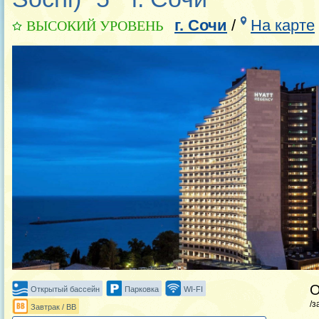
г. Сочи
/
На карте
ВЫСОКИЙ УРОВЕНЬ
Открытый бассейн
Парковка
WI-FI
/з
Завтрак / BB