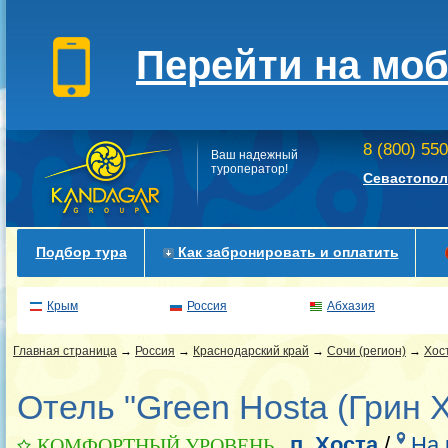
Перейти на мо
8 (800) 55
Ваш надежный
туроператор!
Севастопол
Подбор тура
Как забронировать и оплатить
Крым
Россия
Абхазия
Главная страница
→
Россия
→
Краснодарский край
→
Сочи (регион)
→
Хос
Отель "Green Hosta (Грин Х
п. Хоста
/
На 
КОМФОРТНЫЙ УРОВЕНЬ