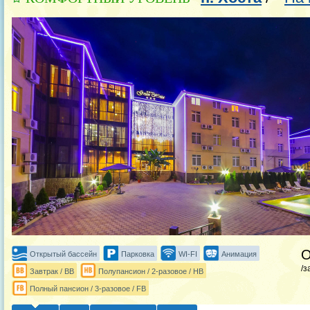
Открытый бассейн
Парковка
WI-FI
Анимация
/з
Завтрак / BB
Полупансион / 2-разовое / HB
Полный пансион / 3-разовое / FB