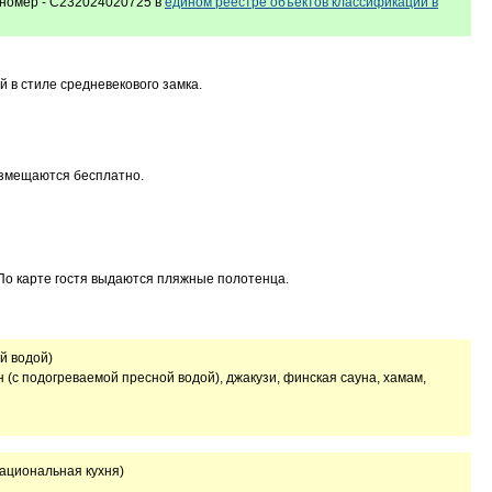
номер - С232024020725 в
едином реестре объектов классификации в
 в стиле средневекового замка.
азмещаются бесплатно.
 По карте гостя выдаются пляжные полотенца.
й водой)
 (с подогреваемой пресной водой), джакузи, финская сауна, хамам,
национальная кухня)