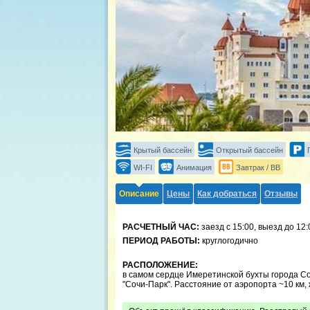
Крытый бассейн
Открытый бассейн
WI-FI
Анимация
Завтрак / BB
Описание
Цены
Как добраться
Отзывы
РАСЧЕТНЫЙ ЧАС:
заезд с 15:00, выезд до 12:
ПЕРИОД РАБОТЫ:
круглогодично
РАСПОЛОЖЕНИЕ:
в самом сердце Имеретинской бухты города Со
"Сочи-Парк". Расстояние от аэропорта ~10 км, 