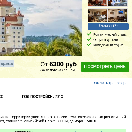
Отзывы (2)
Романтический отдых
Отдых с детьми
Молодежный отдых
6300
руб
От
Парковка
Посмотреть цены
/за человека / за ночь
Заказать трансфер
00.
ГОД ПОСТРОЙКИ:
2013.
чи на территории уникального в России тематического парка развлечений
ж/д станция "Олимпийский Парк" ~ 800 м, до моря ~ 500 м.