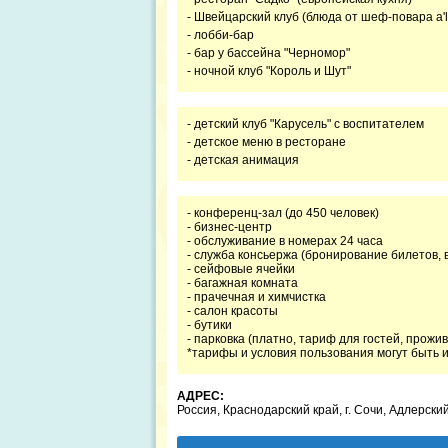
- Швейцарский клуб (блюда от шеф-повара a'l
- лобби-бар
- бар у бассейна "Черномор"
- ночной клуб "Король и Шут"
- детский клуб "Карусель" с воспитателем
- детское меню в ресторане
- детская анимация
- конференц-зал (до 450 человек)
- бизнес-центр
- обслуживание в номерах 24 часа
- служба консьержа (бронирование билетов, 
- сейфовые ячейки
- багажная комната
- прачечная и химчистка
- салон красоты
- бутики
- парковка (платно, тариф для гостей, прожи
*тарифы и условия пользования могут быть и
АДРЕС:
Россия, Краснодарский край, г. Сочи, Адлерск