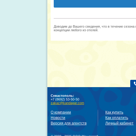
Доводим до Вашего сведения, что в течение сезона
концепции любого из отелей.
Севастополь:
+7 (8692) 53-50-50
zakaz@kandagar.com
О компании
Как купить
Новости
Как оплатить
Версия для агентств
Личный кабинет