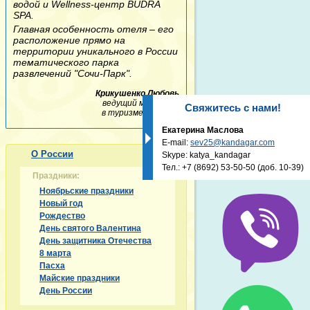
водой и Wellness-центр BUDRA
SPA.
Главная особенность отеля – его
расположение прямо на
территории уникального в России
тематического парка
развлечений "Сочи-Парк".
Крикушенко Любовь
ведущий менеджер
Свяжитесь с нами!
в туризме -
10 лет
Екатерина Маслова
E-mail:
sev25@kandagar.com
О России
Skype: katya_kandagar
Тел.:
+7 (8692) 53-50-50
(доб. 10-39)
Праздники:
Ноябрьские праздники
Новый год
Рождество
День святого Валентина
День защитника Отечества
8 марта
Пасха
Майские праздники
День России