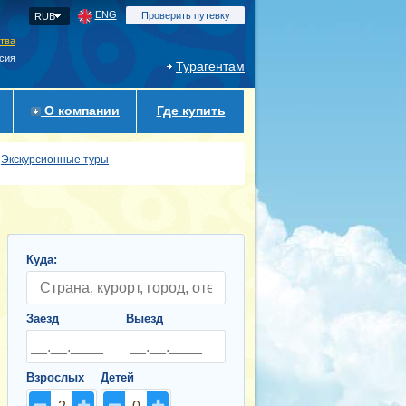
ENG
Проверить путевку
RUB
ства
сия
Турагентам
О компании
Где купить
Экскурсионные туры
Куда:
Заезд
Выезд
Взрослых
Детей