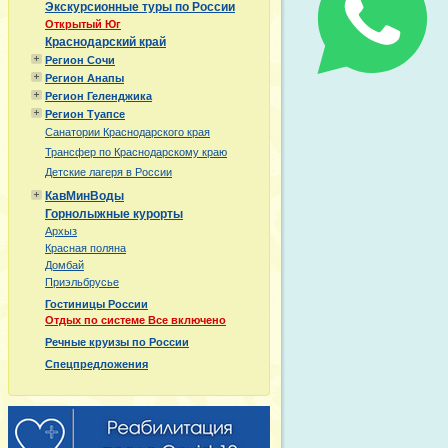
Экскурсионные туры по России
Открытый Юг
Краснодарский край
Регион Сочи
Регион Анапы
Регион Геленджика
Регион Туапсе
Санатории Краснодарского края
Трансфер по Краснодарскому краю
Детские лагеря в России
КавМинВоды
Горнолыжные курорты
Архыз
Красная поляна
Домбай
Приэльбрусье
Гостиницы России
Отдых по системе Все включено
Речные круизы по России
Спецпредложения