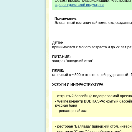
Объект прошёл классификацию. Реестровый 
сфере туристской индустрии
Примечание:
Элегантный гостиничный комплекс, созданный
ДЕТИ:
принимаются с любого возраста и до 2х лет р
ПИТАНИЕ:
завтрак "шведский стол".
ПЛЯЖ:
галечный в ~ 500 м от отеля, оборудованный.
УСЛУГИ И ИНФРАСТРУКТУРА:
- открытый бассейн (с подогреваемой пресно
- Wellness-центр BUDRA SPA: крытый бассейн
русская баня
- тренажерный зал
- ресторан "Баллада" (шведский стол, интер
- ресторан "Садко" (европейская кухня)