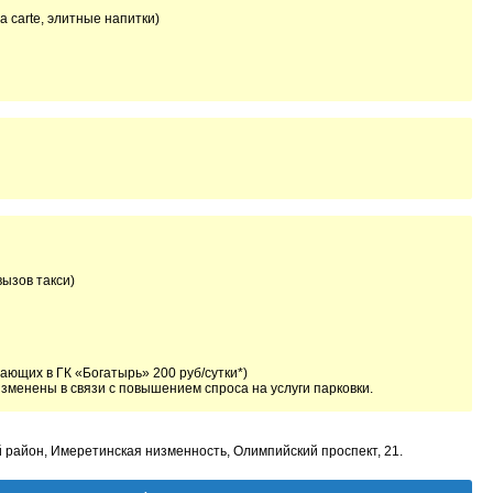
a carte, элитные напитки)
вызов такси)
вающих в ГК «Богатырь» 200 руб/сутки*)
зменены в связи с повышением спроса на услуги парковки.
ий район, Имеретинская низменность, Олимпийский проспект, 21.