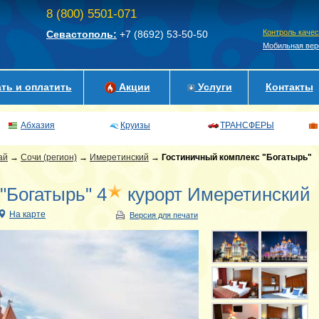
8 (800) 5501-071
Контроль каче
Севастополь:
+7 (8692)
53-50-50
Мобильная вер
ть и оплатить
Акции
Услуги
Контакты
Абхазия
Круизы
ТРАНСФЕРЫ
ай
→
Сочи (регион)
→
Имеретинский
→
Гостиничный комплекс "Богатырь"
"Богатырь" 4
курорт Имеретинский
На карте
Версия для печати