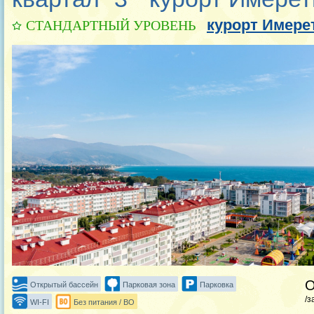
курорт Имере
СТАНДАРТНЫЙ УРОВЕНЬ
Открытый бассейн
Парковая зона
Парковка
/з
WI-FI
Без питания / BO