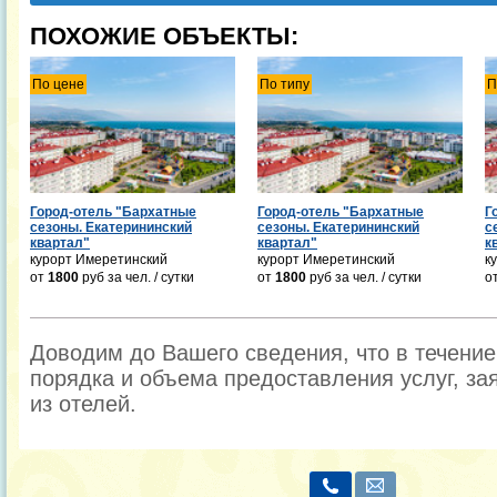
ПОХОЖИЕ ОБЪЕКТЫ:
По цене
По типу
П
Город-отель "Бархатные
Город-отель "Бархатные
Г
сезоны. Екатерининский
сезоны. Екатерининский
с
квартал"
квартал"
к
курорт Имеретинский
курорт Имеретинский
к
от
1800
руб
за чел. / сутки
от
1800
руб
за чел. / сутки
о
Доводим до Вашего сведения, что в течени
порядка и объема предоставления услуг, за
из отелей.