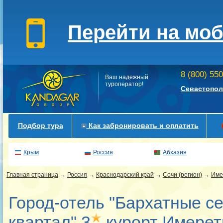
Перейти на мо
8 (800) 55
Ваш надежный
туроператор!
Севастопол
Подбор тура
Как забронировать и оплатить
Крым
Россия
Абхазия
Главная страница
→
Россия
→
Краснодарский край
→
Сочи (регион)
→
Име
Город-отель "Бархатные с
квартал" 3
курорт Имерет