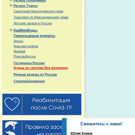
Регион Геленджика
Регион Туапсе
Санатории Краснодарского края
Трансфер по Краснодарскому краю
Детские лагеря в России
КавМинВоды
Горнолыжные курорты
Архыз
Красная поляна
Домбай
Приэльбрусье
Гостиницы России
Отдых по системе Все включено
Речные круизы по России
Спецпредложения
Свяжитесь с нами!
Юлия Енина