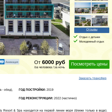
Отзывы
Отдых с детьми
Молодежный отдых
6000
руб
От
Анимация
Посмотреть цены
/за человека / за ночь
Заказать трансфер
 - обед),
ГОД ПОСТРОЙКИ:
2019
ГОД РЕКОНСТРУКЦИИ:
2022 (частично)
 Resort & Spa находится на первой линии моря (ближе только в воде).