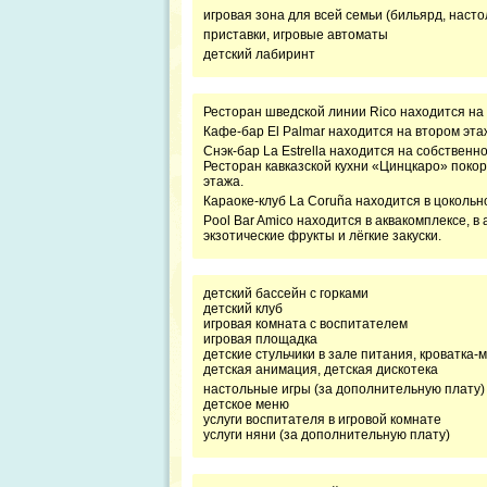
игровая зона для всей семьи (бильярд, настол
приставки, игровые автоматы
детский лабиринт
Ресторан шведской линии Rico находится на 
Кафе-бар El Palmar находится на втором эта
Снэк-бар La Estrella находится на собственн
Ресторан кавказской кухни «Цинцкаро» поко
этажа.
Караоке-клуб La Coruña находится в цокольно
Pool Bar Amico находится в аквакомплексе, в
экзотические фрукты и лёгкие закуски.
детский бассейн с горками
детский клуб
игровая комната с воспитателем
игровая площадка
детские стульчики в зале питания, кроватка-
детская анимация, детская дискотека
настольные игры (за дополнительную плату)
детское меню
услуги воспитателя в игровой комнате
услуги няни (за дополнительную плату)