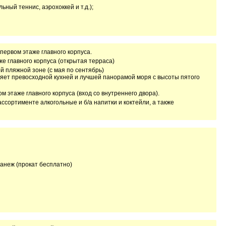
ьный теннис, аэрохоккей и т.д.);
первом этаже главного корпуса.
же главного корпуса (открытая терраса)
ой пляжной зоне (с мая по сентябрь)
ряет превосходной кухней и лучшей панорамой моря с высоты пятого
м этаже главного корпуса (вход со внутреннего двора).
 ассортименте алкогольные и б/а напитки и коктейли, а также
манеж (прокат бесплатно)