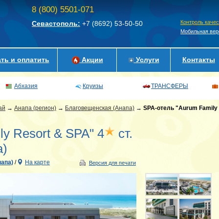
8 (800) 5501-071
Контроль каче
Севастополь:
+7 (8692)
53-50-50
Мобильная вер
ть и оплатить
Акции
Услуги
Контакты
Абхазия
Круизы
ТРАНСФЕРЫ
ай
→
Анапа (регион)
→
Благовещенская (Анапа)
→
SPA-отель "Aurum Family
y Resort & SPA" 4
ст.
а)
напа)
/
На карте
Версия для печати