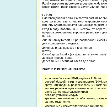
Трёхразовое питание «Шведский стол» осущ
Family включает несколько видов меню: безгл
этаже отеля. Также к вашим услугам Кафе-бар E
ПЛЯЖ:
Благовещенский пляж считается самым больши
кроется в составе из мелкого кварцевого пе
станицу Благовещенскую идеальным местом ле
Вход в воду пологий, в 30 метрах от берега
природа совершенна, впрочем, равно как и для
ветра.
Aurum Family Resort & Spa расположен имеет
для полноценного отдыха:
длинные ряды навесов и шезлонгов;
шатры;
Снэк-бар La Estrella (за дополнительную плату)
детская игровая зона;
деревянный настил от отеля до пляжа.
УСЛУГИ И ИНФРАСТРУКТУРА:
взрослый бассейн (30x8, глубина 150 см)
детский бассейн с мини-аквапарком (14x6, гл
spray Park (водный развлекательный комплек
lетские развивающие комнаты по возрастам
game Centre (настольные игры)
детские уличные модули
spa комплекс включает в себя: хамам, джакуз
ванное отделение
массажные и косметологические кабинеты