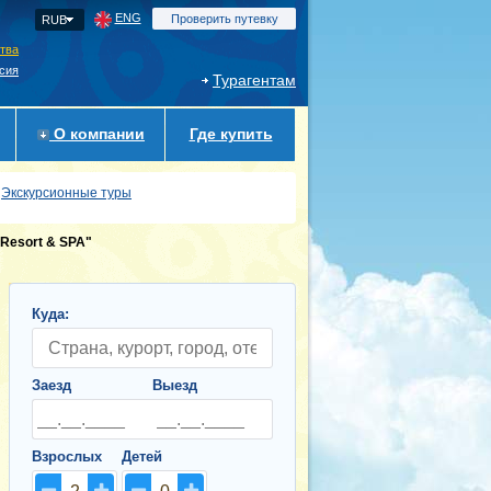
ENG
Проверить путевку
RUB
ства
сия
Турагентам
О компании
Где купить
Экскурсионные туры
 Resort & SPA"
Куда:
Заезд
Выезд
Взрослых
Детей