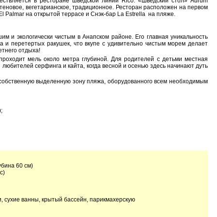
ествляется в ресторане шведской линии Rico. «Шведский стол» Aurum
ютеновое, вегетарианское, традиционное. Ресторан расположен на первом
l Palmar на открытой террасе и Снэк-бар La Estrella на пляже.
м и экологически чистым в Анапском районе. Его главная уникальность
ска и перетертых ракушек, что вкупе с удивительно чистым морем делает
тнего отдыха!
 проходит мель около метра глубиной. Для родителей с детьми местная
 любителей серфинга и кайта, когда весной и осенью здесь начинают дуть
 собственную выделенную зону пляжа, оборудованного всем необходимым
;
убина 60 см)
с)
и, сухие ванны, крытый бассейн, парикмахерскую