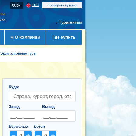
ENG
Проверить путевку
RUB
ства
сия
Турагентам
О компании
Где купить
Экскурсионные туры
Куда:
Заезд
Выезд
Взрослых
Детей