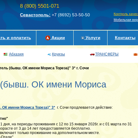
8 (800) 5501-071
Контроль каче
Севастополь:
+7 (8692)
53-50-50
Мобильная вер
ть и оплатить
Акции
Услуги
Контакты
Абхазия
Круизы
ТРАНСФЕРЫ
ель (бывш. ОК имени Мориса Тореза)" 3* г. Сочи
 (бывш. ОК имени Мориса
 ОК имени Мориса Тореза)" 3*
г. Сочи продлевается действие:
тно"
 1 дня, на периоды проживания с 12 по 15 января 2026г. и с 01 марта по 31
озрасте от 3 до 14 лет предоставляется бесплатно.
 включает только проживание на дополнительном месте.
-Отеле".