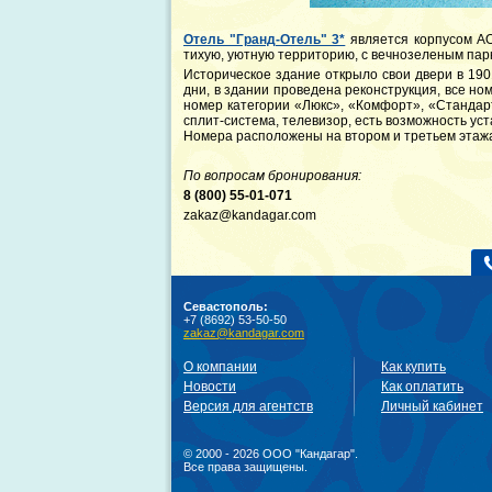
Отель "Гранд-Отель" 3*
является корпусом АО
тихую, уютную территорию, с вечнозеленым парк
Историческое здание открыло свои двери в 190
дни, в здании проведена реконструкция, все но
номер категории «Люкс», «Комфорт», «Стандарт
сплит-система, телевизор, есть возможность уст
Номера расположены на втором и третьем этаж
По вопросам бронирования:
8 (800) 55-01-071
zakaz@kandagar.com
Севастополь:
+7 (8692) 53-50-50
zakaz@kandagar.com
О компании
Как купить
Новости
Как оплатить
Версия для агентств
Личный кабинет
© 2000 - 2026 ООО "Кандагар".
Все права защищены.