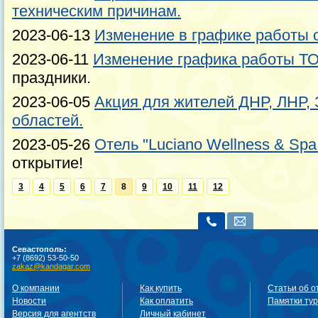
техническим причинам.
2023-06-13
Изменение в графике работы о
2023-06-11
Изменение графика работы ТО
праздники.
2023-06-05
Акция для жителей ДНР, ЛНР,
областей.
2023-05-26
Отель "Luciano Wellness & Spa
открытие!
3
4
5
6
7
8
9
10
11
12
Севастополь:
+7 (8692) 53-50-50
zakaz@kandagar.com
О компании
Как купить
Статьи об о
Новости
Как оплатить
Памятки ту
Версия для агентств
Личный кабинет