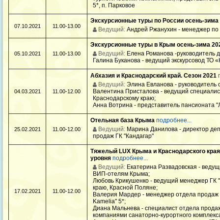
5*, п. Парковое
Экскурсионные туры по России осень-зима
07.10.2021
11.00-13.00
Ведущий:
Андрей Ржанухин - менеджер по
Экскурсионные туры в Крым осень-зима 20
Ведущий:
Елена Романова -руководитель 
05.10.2021
11.00-13.00
Галина Буканова - ведущий экскурсовод ТО 
Абхазия и Краснодарский край. Сезон 2021
Ведущий:
Элина Евланова - руководитель о
Валентина Присталова - ведущий специалист
04.03.2021
11.00-12.00
Краснодарскому краю;
Анна Вотрина - представитель пансионата "Л
Отельная база Крыма
подробнее...
Ведущий:
Марина Данилова - директор де
25.02.2021
11.00-12.00
продаж ГК "Кандагар"
Тяжелый LUX Крыма и Краснодарского края:
уровня
подробнее...
Ведущий:
Екатерина Развадовская - ведущ
ВИП-отелям Крыма;
Любовь Крикушенко - ведущий менеджер ГК 
краю, Красной Поляне;
17.02.2021
11.00-12.00
Валерия Мардер - менеджер отдела продаж от
Kamelia" 5*;
Диана Мальнева - специалист отдела продаж
компаниями санаторно-курортного комплекса "