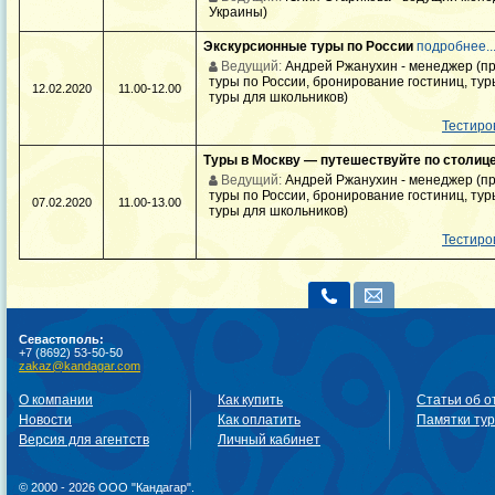
Украины)
Экскурсионные туры по России
подробнее..
Ведущий:
Андрей Ржанухин - менеджер (пр
туры по России, бронирование гостиниц, тур
12.02.2020
11.00-12.00
туры для школьников)
Тестиро
Туры в Москву — путешествуйте по столиц
Ведущий:
Андрей Ржанухин - менеджер (пр
туры по России, бронирование гостиниц, тур
07.02.2020
11.00-13.00
туры для школьников)
Тестиро
Севастополь:
+7 (8692) 53-50-50
zakaz@kandagar.com
О компании
Как купить
Статьи об о
Новости
Как оплатить
Памятки ту
Версия для агентств
Личный кабинет
© 2000 - 2026 ООО "Кандагар".