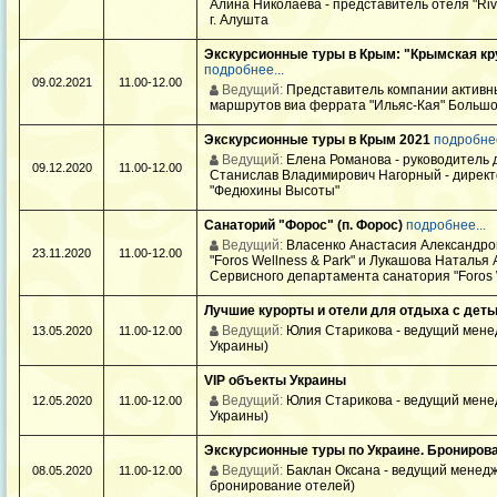
Алина Николаева - представитель отеля "Rivie
г. Алушта
Экскурсионные туры в Крым: "Крымская кру
подробнее...
09.02.2021
11.00-12.00
Ведущий:
Представитель компании активны
маршрутов виа феррата "Ильяс-Кая" Больш
Экскурсионные туры в Крым 2021
подробнее
Ведущий:
Елена Романова - руководитель 
09.12.2020
11.00-12.00
Станислав Владимирович Нагорный - директ
"Федюхины Высоты"
Санаторий "Форос" (п. Форос)
подробнее...
Ведущий:
Власенко Анастасия Александров
23.11.2020
11.00-12.00
"Foros Wellness & Park" и Лукашова Наталья
Сервисного департамента санатория "Foros W
Лучшие курорты и отели для отдыха с деть
Ведущий:
Юлия Старикова - ведущий мене
13.05.2020
11.00-12.00
Украины)
VIP объекты Украины
Ведущий:
Юлия Старикова - ведущий мене
12.05.2020
11.00-12.00
Украины)
Экскурсионные туры по Украине. Бронирова
Ведущий:
Баклан Оксана - ведущий менедж
08.05.2020
11.00-12.00
бронирование отелей)