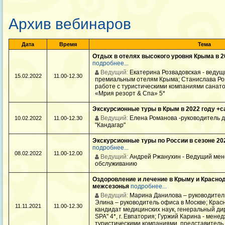
Архив вебинаров
Дата
Время
Тема
Отдых в отелях высокого уровня Крыма в 2
подробнее...
Ведущий:
Екатерина Розвадовская - веду
15.02.2022
11.00-12.30
премиальным отелям Крыма; Станислава Ро
работе с туристическими компаниями санато
«Мрия резорт & Спа» 5*
Экскурсионные туры в Крым в 2022 году +
Ведущий:
Елена Романова -руководитель 
10.02.2022
11.00-12.30
"Кандагар"
Экскурсионные туры по России в сезоне 20
подробнее...
08.02.2022
11.00-12.00
Ведущий:
Андрей Ржанухин - Ведущий мен
обслуживанию
Оздоровление и лечение в Крыму и Краснод
межсезонья
подробнее...
Ведущий:
Марина Данилова – руководител
Элина – руководитель офиса в Москве; Крас
11.11.2021
11.00-12.30
кандидат медицинских наук, генеральный дир
SPA" 4*, г. Евпатория; Гуржий Карина - мене
туристическими компаниями, представитель