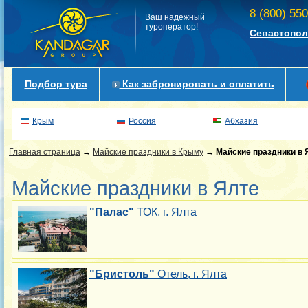
8 (800) 55
Ваш надежный
туроператор!
Севастопол
Подбор тура
Как забронировать и оплатить
Крым
Россия
Абхазия
Главная страница
→
Майские праздники в Крыму
→
Майские праздники в 
Майские праздники в Ялте
"Палас"
ТОК, г. Ялта
"Бристоль"
Отель, г. Ялта