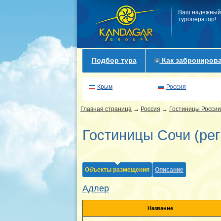
Ваш надежный
туроператор!
Подбор тура
Как забронирова
Крым
Россия
Главная страница
→
Россия
→
Гостиницы России
Гостиницы Сочи (рег
Объекты размещения
Описание
Адлер
Название