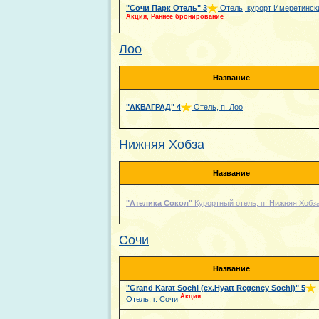
"Сочи Парк Отель"
3
Отель, курорт Имеретинск
Акция, Раннее бронирование
Лоо
Название
"АКВАГРАД"
4
Отель, п. Лоо
Нижняя Хобза
Название
"Ателика Сокол"
Курортный отель, п. Нижняя Хобз
Сочи
Название
"Grand Karat Sochi (ex.Hyatt Regency Sochi)"
5
Акция
Отель, г. Сочи