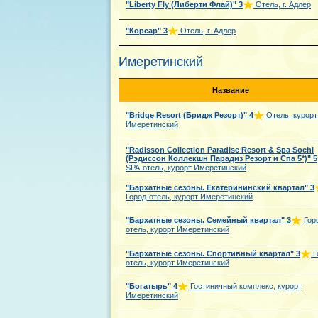
"Liberty Fly (Либерти Флай)"
3
Отель, г. Адлер
"Корсар"
3
Отель, г. Адлер
Имеретинский
Название
"Bridge Resort (Бридж Резорт)"
4
Отель, курорт
Имеретинский
"Radisson Collection Paradise Resort & Spa Sochi
(Рэдиссон Коллекшн Парадиз Резорт и Спа 5*)"
5
SPA-отель, курорт Имеретинский
"Бархатные сезоны. Екатерининский квартал"
3
Город-отель, курорт Имеретинский
"Бархатные сезоны. Семейный квартал"
3
Гор
отель, курорт Имеретинский
"Бархатные сезоны. Спортивный квартал"
3
Г
отель, курорт Имеретинский
"Богатырь"
4
Гостиничный комплекс, курорт
Имеретинский