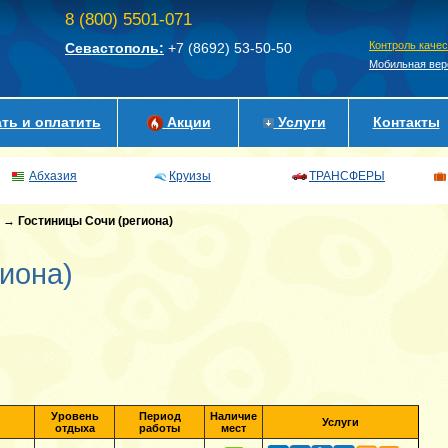
8 (800) 5501-071
Контроль каче
Севастополь:
+7 (8692)
53-50-50
Мобильная вер
ть и оплатить
Акции
Услуги
Контакты
Абхазия
Круизы
ТРАНСФЕРЫ
→
Гостиницы Сочи (региона)
иона)
Уровень
Период
Наличие
Услуги
отдыха
работы
мест