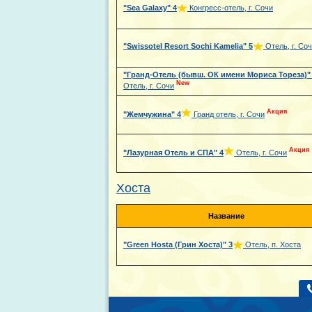
"Sea Galaxy"
4
Конгресс-отель, г. Сочи
"Swissotel Resort Sochi Kamelia"
5
Отель, г. Со
"Гранд-Отель (бывш. ОК имени Мориса Тореза)"
New
Отель, г. Сочи
Акция
"Жемчужина"
4
Гранд отель, г. Сочи
Акция
"Лазурная Отель и СПА"
4
Отель, г. Сочи
Хоста
Название
"Green Hosta (Грин Хоста)"
3
Отель, п. Хоста