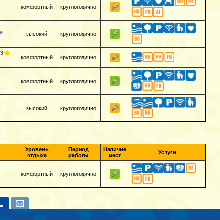
комфортный
круглогодично
чи
высокий
круглогодично
3
комфортный
круглогодично
комфортный
круглогодично
высокий
круглогодично
Уровень
Период
Наличие
Услуги
отдыха
работы
мест
комфортный
круглогодично