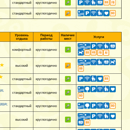
стандартный
круглогодично
стандартный
круглогодично
Уровень
Период
Наличие
Услуги
отдыха
работы
мест
комфортный
круглогодично
высокий
круглогодично
стандартный
круглогодично
од-
стандартный
круглогодично
ород-
стандартный
круглогодично
высокий
круглогодично