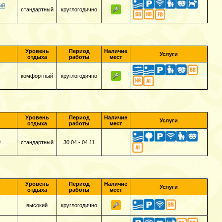
ий
стандартный
круглогодично
Уровень
Период
Наличие
Услуги
отдыха
работы
мест
комфортный
круглогодично
Уровень
Период
Наличие
Услуги
отдыха
работы
мест
а
стандартный
30.04 - 04.11
Уровень
Период
Наличие
Услуги
отдыха
работы
мест
высокий
круглогодично