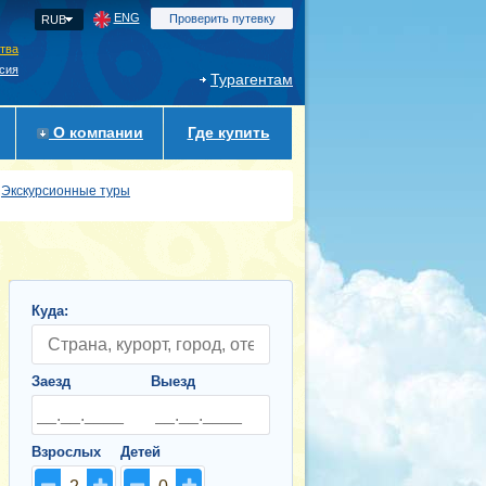
ENG
Проверить путевку
RUB
ства
сия
Турагентам
О компании
Где купить
Экскурсионные туры
Куда:
Заезд
Выезд
Взрослых
Детей