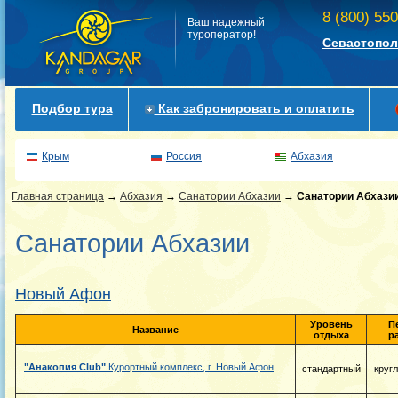
8 (800) 55
Ваш надежный
туроператор!
Севастопол
Подбор тура
Как забронировать и оплатить
Крым
Россия
Абхазия
Главная страница
→
Абхазия
→
Санатории Абхазии
→
Санатории Абхази
Санатории Абхазии
Новый Афон
Уровень
П
Название
отдыха
р
"Анакопия Club"
Курортный комплекс, г. Новый Афон
стандартный
круг