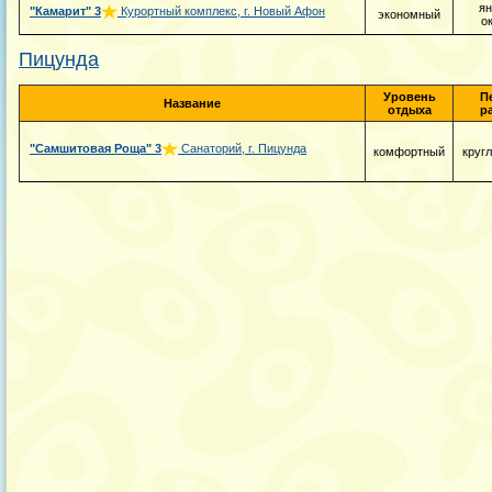
ян
"Камарит"
3
Курортный комплекс, г. Новый Афон
экономный
о
Пицунда
Уровень
П
Название
отдыха
р
"Самшитовая Роща"
3
Санаторий, г. Пицунда
комфортный
круг