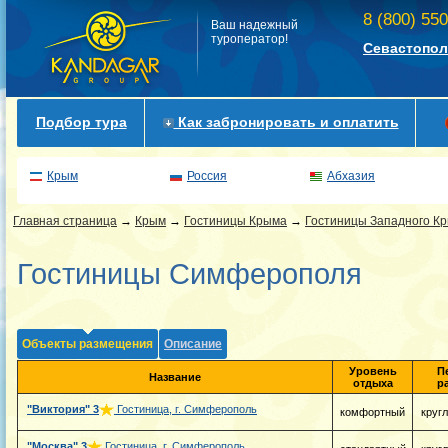
8 (800) 55
Ваш надежный
туроператор!
Севастопол
Подбор тура
Как забронировать и оплатить
Крым
Россия
Абхазия
Главная страница
→
Крым
→
Гостиницы Крыма
→
Гостиницы Западного К
Гостиницы Симферополя
Объекты размещения
Описание
Уровень
П
Название
отдыха
р
"Виктория"
3
Гостиница, г. Симферополь
комфортный
круг
"Москва"
3
Гостиница, г. Симферополь