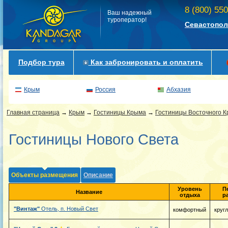
8 (800) 55
Ваш надежный
туроператор!
Севастопол
Подбор тура
Как забронировать и оплатить
Крым
Россия
Абхазия
Главная страница
→
Крым
→
Гостиницы Крыма
→
Гостиницы Восточного 
Гостиницы Нового Света
Объекты размещения
Описание
Уровень
П
Название
отдыха
р
"Винтаж"
Отель, п. Новый Свет
комфортный
круг