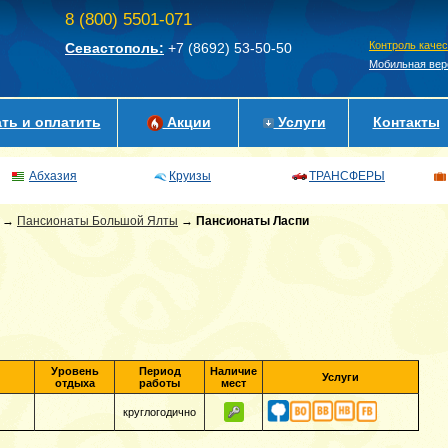
8 (800) 5501-071
Контроль каче
Севастополь:
+7 (8692)
53-50-50
Мобильная вер
ть и оплатить
Акции
Услуги
Контакты
Абхазия
Круизы
ТРАНСФЕРЫ
→
Пансионаты Большой Ялты
→
Пансионаты Ласпи
Уровень
Период
Наличие
Услуги
отдыха
работы
мест
круглогодично