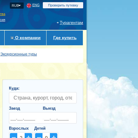
ENG
Проверить путевку
RUB
ства
сия
Турагентам
О компании
Где купить
Экскурсионные туры
Куда:
Заезд
Выезд
Взрослых
Детей