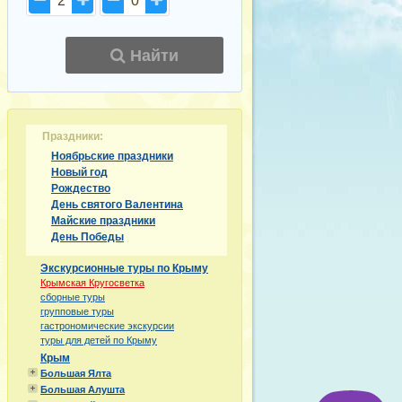
2
0
Найти
Праздники:
Ноябрьские праздники
Новый год
Рождество
День святого Валентина
Майские праздники
День Победы
Экскурсионные туры по Крыму
Крымская Кругосветка
сборные туры
групповые туры
гастрономические экскурсии
туры для детей по Крыму
Крым
Большая Ялта
Большая Алушта