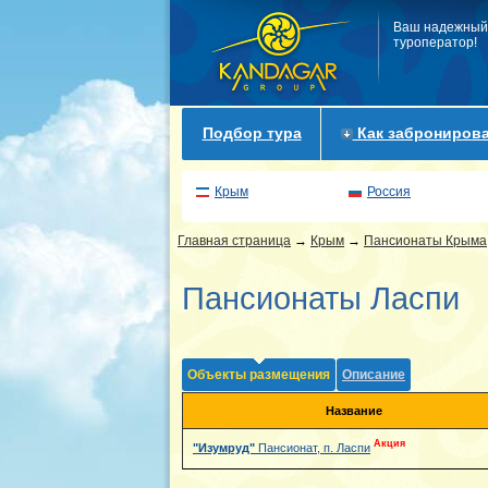
Ваш надежный
туроператор!
Подбор тура
Как забронирова
Крым
Россия
Главная страница
→
Крым
→
Пансионаты Крыма
Пансионаты Ласпи
Объекты размещения
Описание
Название
Акция
"Изумруд"
Пансионат, п. Ласпи