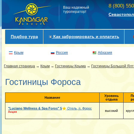
8 (800) 55
Ваш надежный
туроператор!
Севастопол
Подбор тура
Как забронировать и оплатить
Крым
Россия
Абхазия
Главная страница
→
Крым
→
Гостиницы Крыма
→
Гостиницы Большой Ял
Гостиницы Фороса
Уровень
П
Название
отдыха
р
"Luciano Wellness & Spa Foros"
5
Отель, п. Форос
высокий
круг
Акция