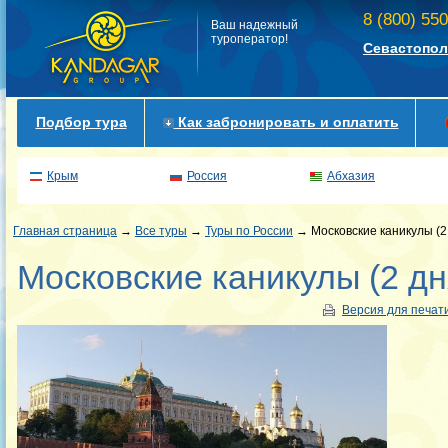
8 (800) 55
Ваш надежный
туроператор!
Севастопол
Подбор тура
Как забронировать и оплатить
Крым
Россия
Абхазия
Главная страница
→
Все туры
→
Туры по России
→ Московские каникулы (2 
Московские каникулы (2 дн
Версия для печат