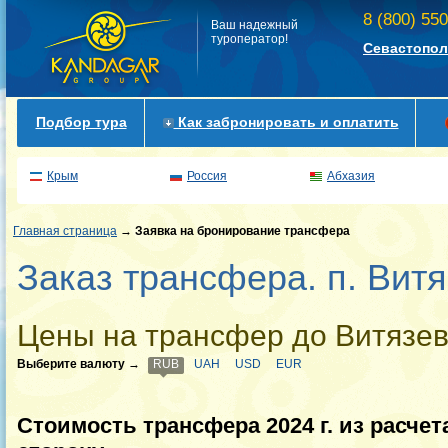
8 (800) 55
Ваш надежный
туроператор!
Севастопол
Подбор тура
Как забронировать и оплатить
Крым
Россия
Абхазия
Главная страница
→
Заявка на бронирование трансфера
Заказ трансфера. п. Витя
Цены на трансфер до Витязев
Выберите валюту
→
RUB
UAH
USD
EUR
Стоимость трансфера 2024 г. из расчет