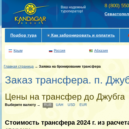
8 (800) 55
Ваш надежный
туроператор!
Севастопол
Подбор тура
Как забронировать и оплатить
Крым
Россия
Абхазия
Главная страница
→
Заявка на бронирование трансфера
Заказ трансфера. п. Джу
Цены на трансфер до Джубга
Выберите валюту
→
RUB
UAH
USD
EUR
Стоимость трансфера 2024 г. из расчет