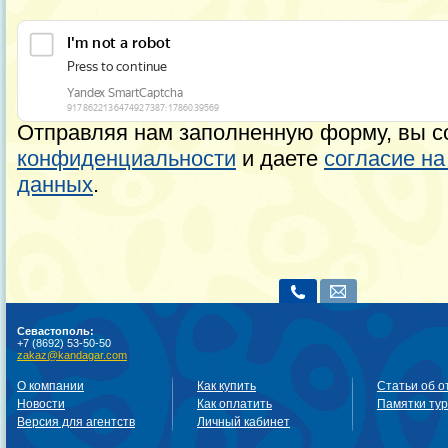
Отправляя нам заполненную форму, вы с
конфиденциальности
и даете
согласие н
данных
.
Севастополь:
+7 (8692) 53-50-50
zakaz@kandagar.com
О компании
Как купить
Статьи об о
Новости
Как оплатить
Памятки ту
Версия для агентств
Личный кабинет