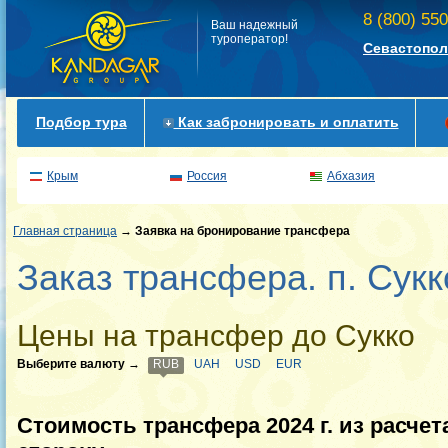
8 (800) 55
Ваш надежный
туроператор!
Севастопол
Подбор тура
Как забронировать и оплатить
Крым
Россия
Абхазия
Главная страница
→
Заявка на бронирование трансфера
Заказ трансфера. п. Сукк
Цены на трансфер до Сукко
Выберите валюту
→
RUB
UAH
USD
EUR
Стоимость трансфера 2024 г. из расчет