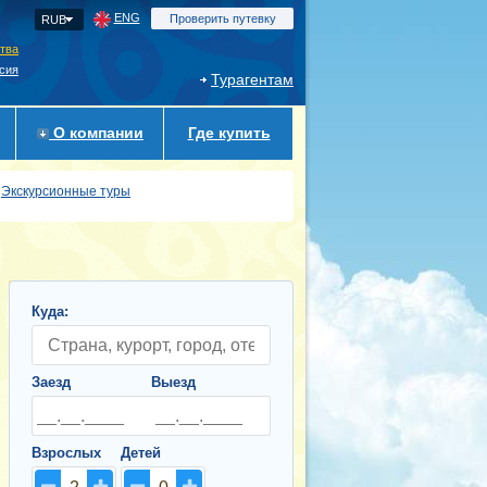
ENG
Проверить путевку
RUB
ства
сия
Турагентам
О компании
Где купить
Экскурсионные туры
Куда:
Заезд
Выезд
Взрослых
Детей