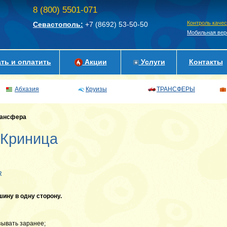
8 (800) 5501-071
Контроль каче
Севастополь:
+7 (8692)
53-50-50
Мобильная вер
ть и оплатить
Акции
Услуги
Контакты
Абхазия
Круизы
ТРАНСФЕРЫ
рансфера
 Криница
R
шину в одну сторону.
азывать заранее;