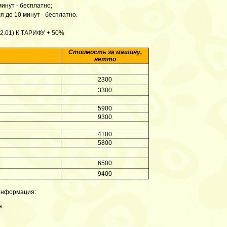
инут - бесплатно;
я до 10 минут - бесплатно.
.01) К ТАРИФУ + 50%
Стоимость за машину,
нетто
2300
3300
5900
9300
4100
5800
6500
9400
информация:
а