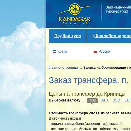
Ваш надежный
туроператор!
Подбор тура
Как забронирова
Крым
Россия
Главная страница
→
Заявка на бронирование т
Заказ трансфера. п.
Цены на трансфер до Криницы
Выберите валюту
→
RUB
UAH
USD
EU
Стоимость трансфера 2023 г. из расчета за ма
В стоимость входит:
- подача автомобиля (аэропорт, ж/д вокзал);
- детское кресло - бесплатно - обязательно зак