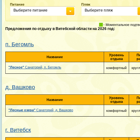
Питание
Пляж
Выберите питание
Выберите пляж
- Моментальное подт
Предложения по отдыху в Витебской области на 2026 год:
п. Бегомль
Уровень
П
Название
отдыха
р
"Лесное"
Санаторий, п. Бегомль
комфортный
круг
д. Вашково
Уровень
П
Название
отдыха
р
"Лесные озера"
Санаторий, д. Вашково
комфортный
круг
г. Витебск