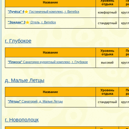
Уровень
П
Название
отдыха
р
"Лучёса"
4
Гостиничный комплекс, г. Витебск
комфортный
круг
"Эридан"
3
Отель, г. Витебск
стандартный
круг
г. Глубокое
Уровень
П
Название
отдыха
р
"Плисса"
Санаторно-курортный комплекс, г. Глубокое
высокий
круг
д. Малые Летцы
Уровень
П
Название
отдыха
р
"Лётцы"
Санаторий, д. Малые Летцы
стандартный
круг
г. Новополоцк