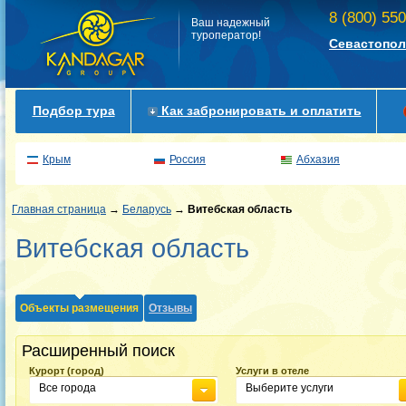
8 (800) 55
Ваш надежный
туроператор!
Севастопол
Подбор тура
Как забронировать и оплатить
Крым
Россия
Абхазия
Главная страница
→
Беларусь
→
Витебская область
Витебская область
Объекты размещения
Отзывы
Расширенный поиск
Курорт (город)
Услуги в отеле
Все города
Выберите услуги