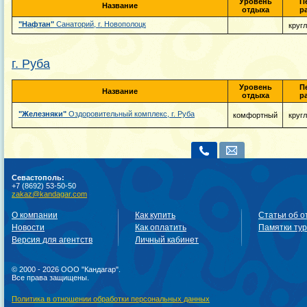
Уровень
П
Название
отдыха
р
"Нафтан"
Санаторий, г. Новополоцк
круг
г. Руба
Уровень
П
Название
отдыха
р
"Железняки"
Оздоровительный комплекс, г. Руба
комфортный
круг
Севастополь:
+7 (8692) 53-50-50
zakaz@kandagar.com
О компании
Как купить
Статьи об о
Новости
Как оплатить
Памятки ту
Версия для агентств
Личный кабинет
© 2000 - 2026 ООО "Кандагар".
Все права защищены.
Политика в отношении обработки персональных данных