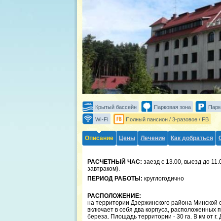
Крытый бассейн
Парковая зона
Парк
WI-FI
Полный пансион / 3-разовое / FB
Описание
Цены
Лечение
Как добраться
РАСЧЕТНЫЙ ЧАС:
заезд с 13.00, выезд до 11.
завтраком).
ПЕРИОД РАБОТЫ:
круглогодично
РАСПОЛОЖЕНИЕ:
на территории Дзержинского района Минской о
включает в себя два корпуса, расположенных 
береза. Площадь территории - 30 га. В км от г. 