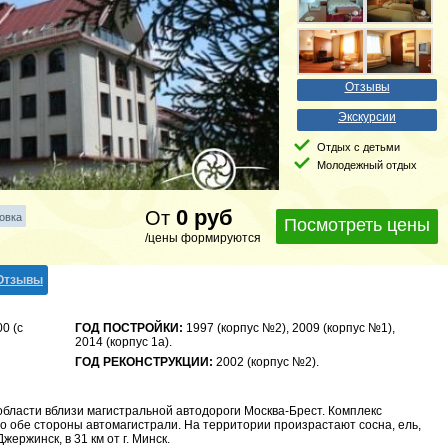
Отзывы
Экскурсии
Отдых с детьми
Молодежный отдых
0
руб
От
овка
Посмотреть цены
/цены формируются
Отзывы
00 (с
ГОД ПОСТРОЙКИ:
1997 (корпус №2), 2009 (корпус №1),
2014 (корпус 1а).
ГОД РЕКОНСТРУКЦИИ:
2002 (корпус №2).
бласти вблизи магистральной автодороги Москва-Брест. Комплекс
по обе стороны автомагистрали. На территории произрастают сосна, ель,
Джержинск, в 31 км от г. Минск.