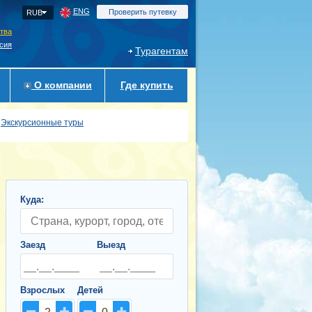
ENG
Проверить путевку
RUB
ства
сия
Турагентам
О компании
Где купить
Экскурсионные туры
Куда:
Заезд
Выезд
Взрослых
Детей