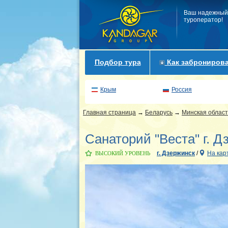
Ваш надежный
туроператор!
Подбор тура
Как забронирова
Крым
Россия
Главная страница
→
Беларусь
→
Минская област
Санаторий "Веста" г. Д
г. Дзержинск
/
На кар
ВЫСОКИЙ УРОВЕНЬ