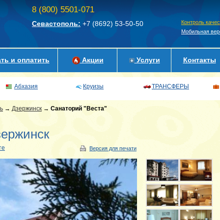
8 (800) 5501-071
Контроль каче
Севастополь:
+7 (8692)
53-50-50
Мобильная вер
ть и оплатить
Акции
Услуги
Контакты
Абхазия
Круизы
ТРАНСФЕРЫ
ь
→
Дзержинск
→
Санаторий "Веста"
зержинск
те
Версия для печати