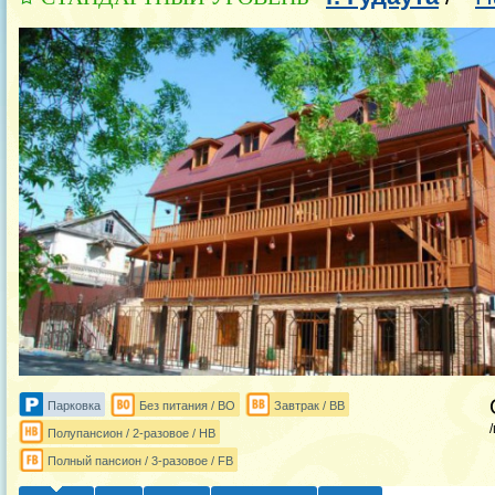
Парковка
Без питания / BO
Завтрак / BB
Полупансион / 2-разовое / HB
Полный пансион / 3-разовое / FB