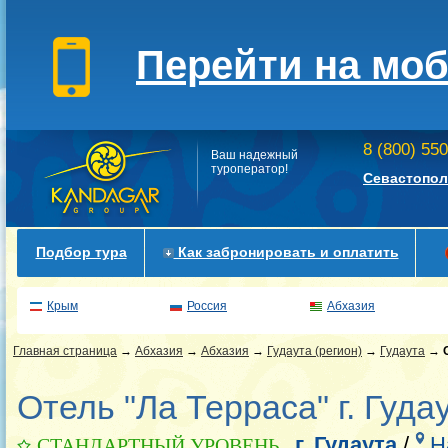
Перейти на мо
8 (800) 55
Ваш надежный
туроператор!
Севастопол
Подбор тура
Как забронировать и оплатить
Крым
Россия
Абхазия
Главная страница
→
Абхазия
→
Абхазия
→
Гудаута (регион)
→
Гудаута
→
Отель "Ла Терраса" г. Гуда
г. Гудаута
/
Н
СТАНДАРТНЫЙ УРОВЕНЬ