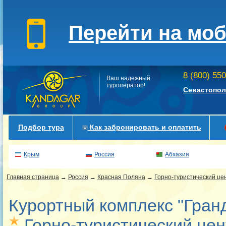
Перейти на мо
8 (800) 55
Ваш надежный
туроператор!
Севастопол
Подбор тура
Как забронировать и оплатить
Крым
Россия
Абхазия
Главная страница
→
Россия
→
Красная Поляна
→
Горно-туристический ц
Курортный комплекс "Гран
Горно-туристический це