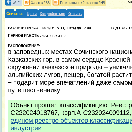
/з
WI-FI
Завтрак / BB
Полупансион / 2-разовое / HB
Описание
Цены
Как добраться
Отзывы
РАСЧЕТНЫЙ ЧАС:
заезд с 15:00, выезд до 12:00.
ГОД ПОСТР
ПЕРИОД РАБОТЫ:
круглогодично
РАСПОЛОЖЕНИЕ:
в заповедных местах Сочинского национ
Кавказских гор, в самом сердце Красной
окружении кавказской природы – уникал
альпийских лугов, пещер, богатой расти
– подарит море впечатлений даже само
путешественнику.
Объект прошёл классификацию. Реестро
С232024018767, корп.А-С232024009112,
едином реестре объектов классификаци
индустрии